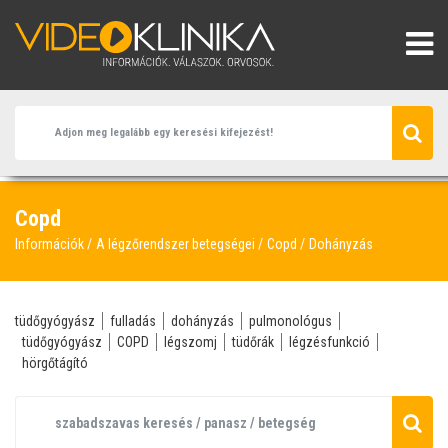
Copd
Információk
A légzőrendszer betegségei
Copd
Dohányzás
tüdőgyógyász
fulladás
dohányzás
pulmonológus
tüdőgyógyász
COPD
légszomj
tüdőrák
légzésfunkció
hörgőtágító