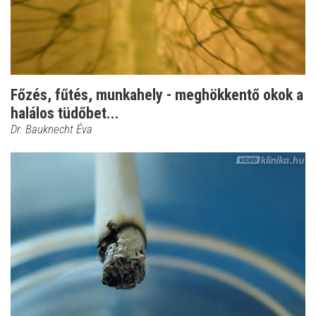
Főzés, fűtés, munkahely - meghökkentő okok a
halálos tüdőbet...
Dr. Bauknecht Éva