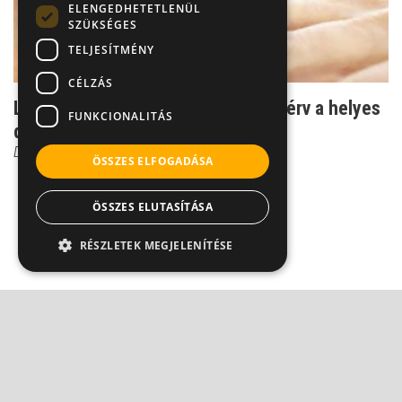
ELENGEDHETETLENÜL
SZÜKSÉGES
TELJESÍTMÉNY
CÉLZÁS
Leszokni a dohányzásról: 3 fontos érv a helyes
FUNKCIONALITÁS
döntés mellet...
Dr. Kovács Gábor
ÖSSZES ELFOGADÁSA
ÖSSZES ELUTASÍTÁSA
RÉSZLETEK MEGJELENÍTÉSE