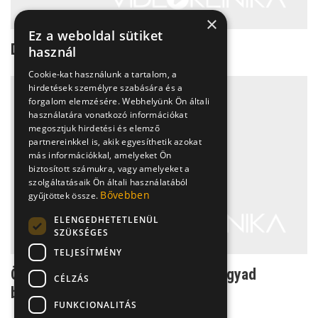
×
Ez a weboldal sütiket
Dr. Zacher Gábor
használ
Cookie-kat használunk a tartalom, a
hirdetések személyre szabására és a
forgalom elemzésére. Webhelyünk Ön általi
használatára vonatkozó információkat
megosztjuk hirdetési és elemző
partnereinkkel is, akik egyesíthetik azokat
más információkkal, amelyeket Ön
biztosított számukra, vagy amelyeket a
szolgáltatásaik Ön általi használatából
Bővebben
gyűjtöttek össze.
ELENGEDHETETLENÜL
SZÜKSÉGES
TELJESÍTMÉNY
Önsorsrontás: Ne hagyd, hogy az agyad
CÉLZÁS
befolyásoljon!
FUNKCIONALITÁS