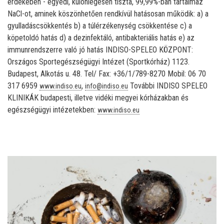
érdekében - egyedi, különlegesen tiszta, 99,99%-ban tartalmaz
NaCl-ot, aminek köszönhetően rendkívül hatásosan működik: a) a
gyulladáscsökkentés b) a túlérzékenység csökkentése c) a
köpetoldó hatás d) a dezinfektáló, antibakteriális hatás e) az
immunrendszerre való jó hatás INDISO-SPELEO KÖZPONT:
Országos Sportegészségügyi Intézet (Sportkórház) 1123.
Budapest, Alkotás u. 48. Tel/ Fax: +36/1/789-8270 Mobil: 06 70
317 6959
,
További INDISO SPELEO
www.indiso.eu
info@indiso.eu
KLINIKÁK budapesti, illetve vidéki megyei kórházakban és
egészségügyi intézetekben:
www.indiso.eu