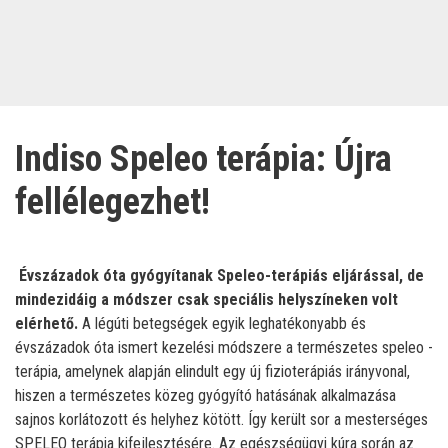
Indiso Speleo terápia: Újra
fellélegezhet!
Évszázadok óta gyógyítanak Speleo-terápiás eljárással, de
mindezidáig a módszer csak speciális helyszíneken volt
elérhető.
A légúti betegségek egyik leghatékonyabb és
évszázadok óta ismert kezelési módszere a természetes speleo -
terápia, amelynek alapján elindult egy új fizioterápiás irányvonal,
hiszen a természetes közeg gyógyító hatásának alkalmazása
sajnos korlátozott és helyhez kötött. Így került sor a mesterséges
SPELEO terápia kifejlesztésére. Az egészségügyi kúra során az