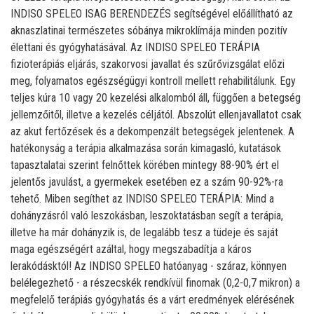
INDISO SPELEO ISAG BERENDEZÉS segítségével előállítható az
aknaszlatinai természetes sóbánya mikroklímája minden pozitív
élettani és gyógyhatásával. Az INDISO SPELEO TERÁPIA
fizioterápiás eljárás, szakorvosi javallat és szűrővizsgálat előzi
meg, folyamatos egészségügyi kontroll mellett rehabilitálunk. Egy
teljes kúra 10 vagy 20 kezelési alkalomból áll, függően a betegség
jellemzőitől, illetve a kezelés céljától. Abszolút ellenjavallatot csak
az akut fertőzések és a dekompenzált betegségek jelentenek. A
hatékonyság a terápia alkalmazása során kimagasló, kutatások
tapasztalatai szerint felnőttek körében mintegy 88-90% ért el
jelentős javulást, a gyermekek esetében ez a szám 90-92%-ra
tehető. Miben segíthet az INDISO SPELEO TERÁPIA: Mind a
dohányzásról való leszokásban, leszoktatásban segít a terápia,
illetve ha már dohányzik is, de legalább tesz a tüdeje és saját
maga egészségért azáltal, hogy megszabadítja a káros
lerakódásktól! Az INDISO SPELEO hatóanyag - száraz, könnyen
belélegezhető - a részecskék rendkívül finomak (0,2-0,7 mikron) a
megfelelő terápiás gyógyhatás és a várt eredmények elérésének