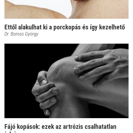
Ettől alakulhat ki a porckopás és így kezelhető
Dr. Boross György
Fájó kopások: ezek az artrózis csalhatatlan