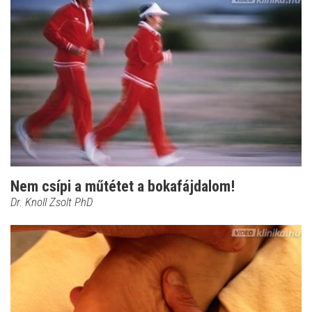
Nem csípi a műtétet a bokafájdalom!
Dr. Knoll Zsolt PhD