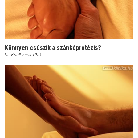
Könnyen csúszik a szánkóprotézis?
Dr. Knoll Zsolt PhD