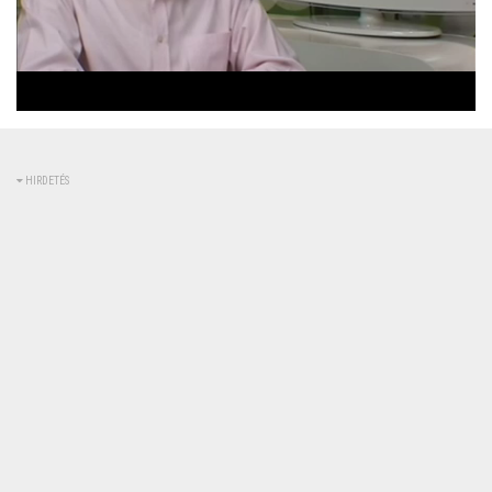
Betöltve
:
Állapot
:
Némítás
0%
0%
kikapcsolva
HIRDETÉS