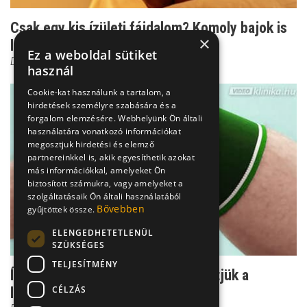
Csak egy kis ízületi fájdalom? Komoly bajok is
×
lehetnek belő...
Ez a weboldal sütiket
Dr. Zolnay Péter
használ
Cookie-kat használunk a tartalom, a
hirdetések személyre szabására és a
forgalom elemzésére. Webhelyünk Ön általi
használatára vonatkozó információkat
megosztjuk hirdetési és elemző
partnereinkkel is, akik egyesíthetik azokat
más információkkal, amelyeket Ön
biztosított számukra, vagy amelyeket a
szolgáltatásaik Ön általi használatából
Bővebben
gyűjtöttek össze.
ELENGEDHETETLENÜL
SZÜKSÉGES
TELJESÍTMÉNY
Ízületi fájdalom - hogyan enyhíthetjük a
CÉLZÁS
leghatékonyabban?