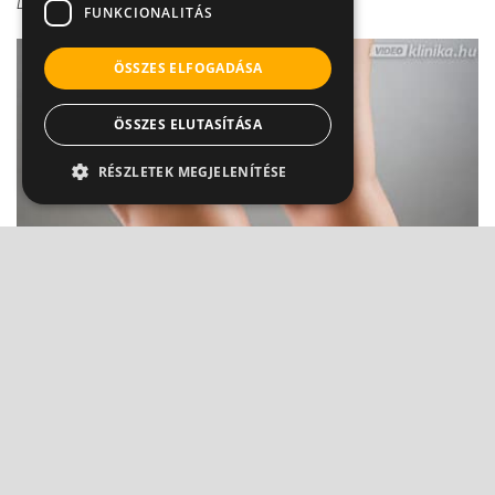
Dr. Zolnay Péter
FUNKCIONALITÁS
ÖSSZES ELFOGADÁSA
ÖSSZES ELUTASÍTÁSA
RÉSZLETEK MEGJELENÍTÉSE
Ízületi fájdalom - nem mindegy, mozgáskor
vagy pihenéskor je...
Dr. Zolnay Péter