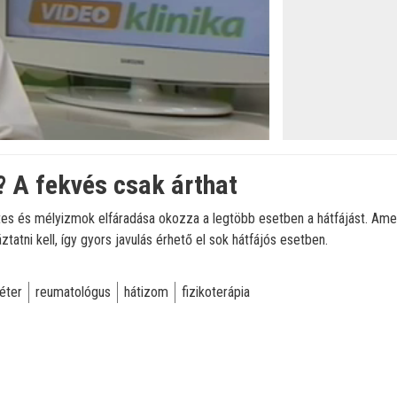
? A fekvés csak árthat
letes és mélyizmok elfáradása okozza a legtöbb esetben a hátfájást. A
tatni kell, így gyors javulás érhető el sok hátfájós esetben.
éter
reumatológus
hátizom
fizikoterápia