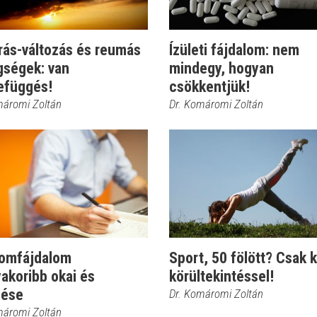
rás-változás és reumás
Ízületi fájdalom: nem
gségek: van
mindegy, hogyan
efüggés!
csökkentjük!
máromi Zoltán
Dr. Komáromi Zoltán
zomfájdalom
Sport, 50 fölött? Csak k
akoribb okai és
körültekintéssel!
lése
Dr. Komáromi Zoltán
máromi Zoltán