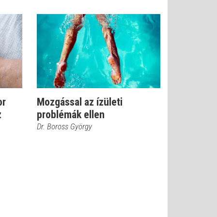
or
Mozgással az ízületi
z
problémák ellen
Dr. Boross György