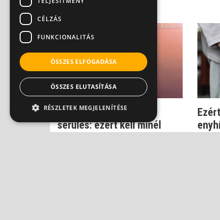
TELJESÍTMÉNY
CÉLZÁS
FUNKCIONALITÁS
ÖSSZES ELFOGADÁSA
ÖSSZES ELUTASÍTÁSA
RÉSZLETEK MEGJELENÍTÉSE
Reuma, mozgásszervi
Ezér
sérülés: ezért kell minél
enyh
előbb kezelni
gyull
Dr. Zolnay Péter
Dr. Zol