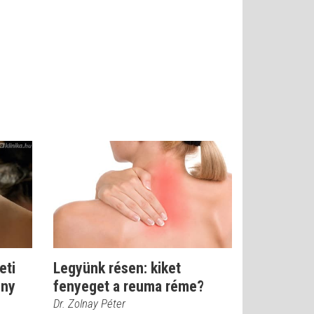
eti
Legyünk résen: kiket
ony
fenyeget a reuma réme?
Dr. Zolnay Péter