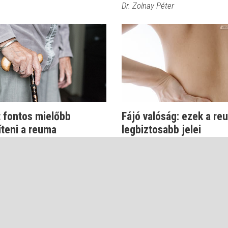
Dr. Zolnay Péter
t fontos mielőbb
Fájó valóság: ezek a re
íteni a reuma
legbiztosabb jelei
adásos tüneteit
Dr. Zolnay Péter
nay Péter