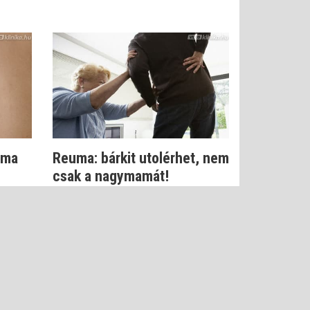
uma
Reuma: bárkit utolérhet, nem
csak a nagymamát!
Dr. Zolnay Péter