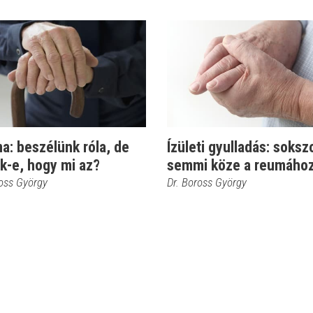
a: beszélünk róla, de
Ízületi gyulladás: soksz
k-e, hogy mi az?
semmi köze a reumáho
ross György
Dr. Boross György