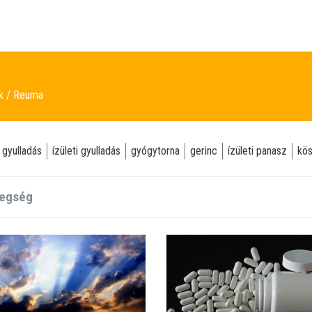
ek
Reuma
 gyulladás
ízületi gyulladás
gyógytorna
gerinc
ízületi panasz
kö