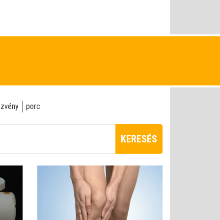
szvény
porc
KERESÉS