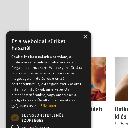
×
Ez a weboldal sütiket
használ
Cookie-kat használunk a tartalom, a
hirdetések személyre szabására és a
forgalom elemzésére. Webhelyünk Ön általi
használatára vonatkozó információkat
megosztjuk hirdetési és elemző
partnereinkkel is, akik egyesíthetik azokat
más információkkal, amelyeket Ön
biztosított számukra, vagy amelyeket a
szolgáltatásaik Ön általi használatából
gyűjtöttek össze.
Bővebben
Ilyenek a vizsgálatok ízületi
Háthú
ELENGEDHETETLENÜL
gyulladás esetén
ki és
SZÜKSÉGES
Dr. Boross György
Dr. Bo