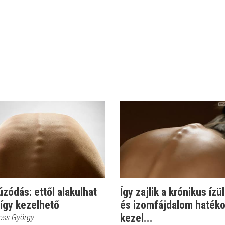
zódás: ettől alakulhat
Így zajlik a krónikus ízül
 így kezelhető
és izomfájdalom haték
kezel...
ross György