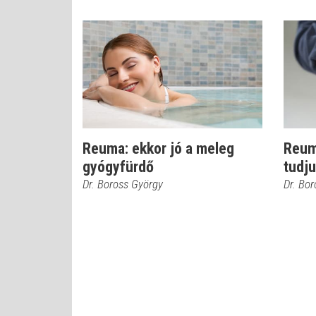
Reuma: ekkor jó a meleg
Reum
gyógyfürdő
tudju
Dr. Boross György
Dr. Bo