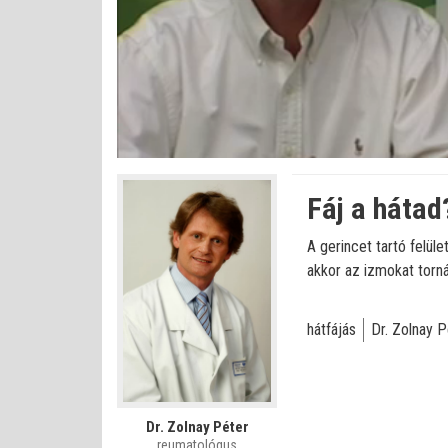
Betöltve
:
Állapot
:
Némítás
0%
0%
kikapcsolva
Fáj a hátad
A gerincet tartó felü
akkor az izmokat tornáz
hátfájás
Dr. Zolnay P
Dr. Zolnay Péter
reumatológus