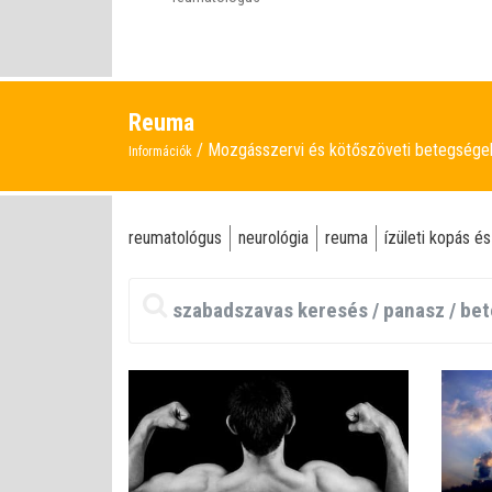
Reuma
Mozgásszervi és kötőszöveti betegség
Információk
reumatológus
neurológia
reuma
ízületi kopás és