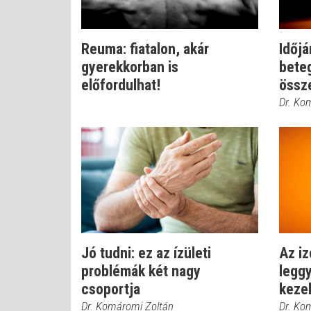
Reuma: fiatalon, akár
Időjá
gyerekkorban is
bete
előfordulhat!
össz
Dr. Ko
Jó tudni: ez az ízületi
Az i
problémák két nagy
leggy
csoportja
keze
Dr. Komáromi Zoltán
Dr. Ko