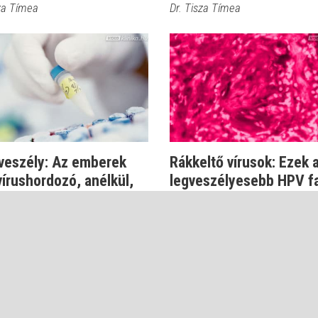
sza Tímea
Dr. Tisza Tímea
veszély: Az emberek
Rákkeltő vírusok: Ezek 
vírushordozó, anélkül,
legveszélyesebb HPV fa
tud...
Dr. Csatár Éva
tár Éva