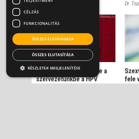
TELJESÍTMÉNY
Dr. Novák Zoltán
Dr. Ti
CÉLZÁS
FUNKCIONALITÁS
ÖSSZES ELFOGADÁSA
ÖSSZES ELUTASÍTÁSA
RÉSZLETEK MEGJELENÍTÉSE
Fertőző szex - így jut be a
Szex
szervezetünkbe a HPV
fele 
hogy 
Dr. Csatár Éva
Dr. Csa