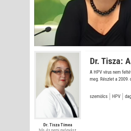
Betöltve
:
Állapot
:
Némítás
0%
0%
kikapcsolva
Dr. Tisza:
A HPV vírus nem felté
meg. Részlet a 2009. o
szemölcs
HPV
dag
Dr. Tisza Tímea
bőr- és nemi gyógyász