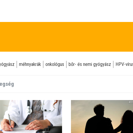
yógyász
méhnyakrák
onkológus
bőr- és nemi gyógyász
HPV-víru