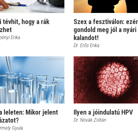
i tévhit, hogy a rák
Szex a fesztiválon: ezér
őzhet
gondold meg jól a nyári
kalandot!
bényi Erika
Dr. Erős Erika
 leleten: Mikor jelent
Ilyen a jóindulatú HPV
ázatot?
Dr. Novák Zoltán
ermely Gyula