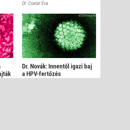
Dr. Csatár Éva
a
Dr. Novák: Innentől igazi baj
jták
a HPV-fertőzés
Dr. Novák Zoltán