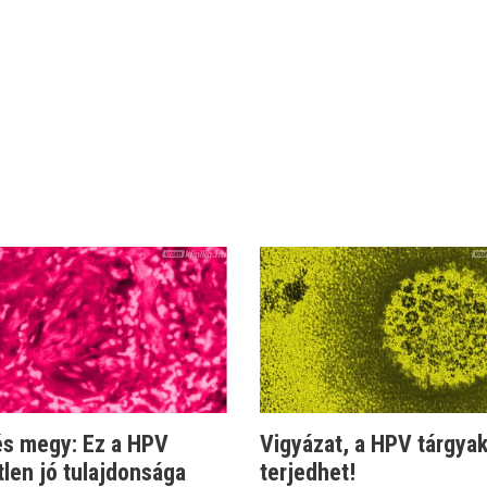
és megy: Ez a HPV
Vigyázat, a HPV tárgyak
len jó tulajdonsága
terjedhet!