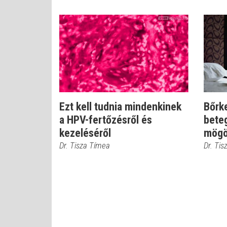
Ezt kell tudnia mindenkinek
Bőrk
a HPV-fertőzésről és
bete
kezeléséről
mögö
Dr. Tisza Tímea
Dr. Ti