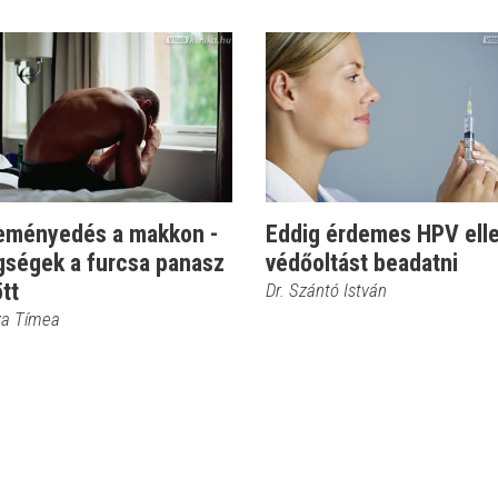
eményedés a makkon -
Eddig érdemes HPV ell
gségek a furcsa panasz
védőoltást beadatni
tt
Dr. Szántó István
sza Tímea