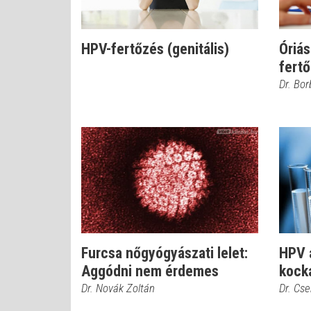
HPV-fertőzés (genitális)
Óriás
fert
Dr. Bor
Furcsa nőgyógyászati lelet:
HPV a
Aggódni nem érdemes
kock
Dr. Novák Zoltán
Dr. Cs