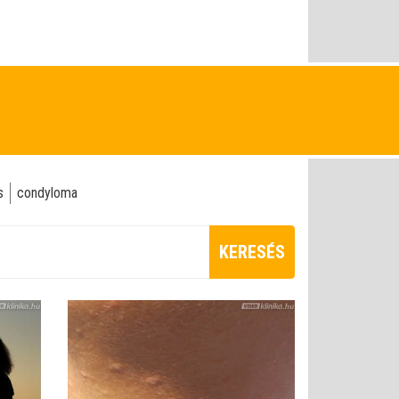
s
condyloma
KERESÉS