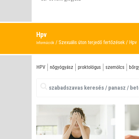
Hpv
Szexuális úton terjedő fertőzések
Hpv
Információk
HPV
nőgyógyász
proktológus
szemölcs
bőrg