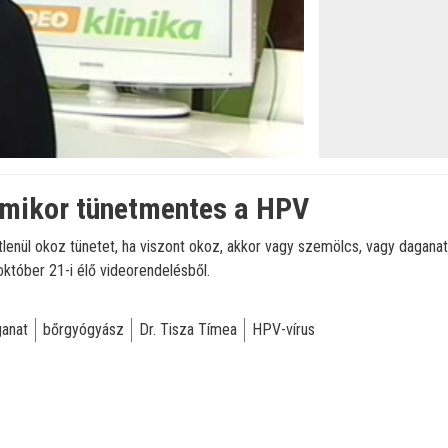
 Amikor tünetmentes a HPV
tlenül okoz tünetet, ha viszont okoz, akkor vagy szemölcs, vagy dagana
któber 21-i élő videorendelésből.
anat
bőrgyógyász
Dr. Tisza Tímea
HPV-vírus