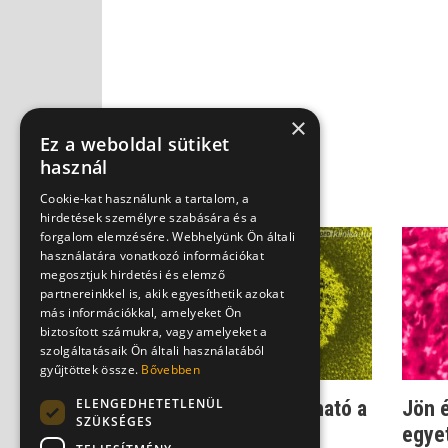
×
Ez a weboldal sütiket
használ
Cookie-kat használunk a tartalom, a
hirdetések személyre szabására és a
forgalom elemzésére. Webhelyünk Ön általi
használatára vonatkozó információkat
megosztjuk hirdetési és elemző
partnereinkkel is, akik egyesíthetik azokat
más információkkal, amelyeket Ön
biztosított számukra, vagy amelyeket a
szolgáltatásaik Ön általi használatából
gyűjtöttek össze.
Bővebben
ELENGEDHETETLENÜL
HPV-gyanú - így igazolható a
Jön 
SZÜKSÉGES
fertőzés
egyet