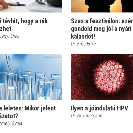
i tévhit, hogy a rák
Szex a fesztiválon: ezér
őzhet
gondold meg jól a nyári
kalandot!
bényi Erika
Dr. Erős Erika
 leleten: Mikor jelent
Ilyen a jóindulatú HPV
ázatot?
Dr. Novák Zoltán
ermely Gyula