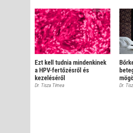
Ezt kell tudnia mindenkinek
Bőrk
a HPV-fertőzésről és
bete
kezeléséről
mögö
Dr. Tisza Tímea
Dr. Ti