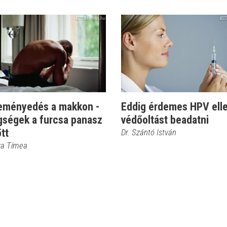
eményedés a makkon -
Eddig érdemes HPV ell
gségek a furcsa panasz
védőoltást beadatni
tt
Dr. Szántó István
sza Tímea