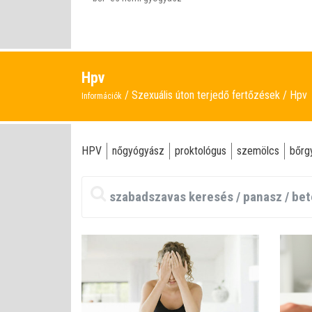
Hpv
Szexuális úton terjedő fertőzések
Hpv
Információk
HPV
nőgyógyász
proktológus
szemölcs
bőrg