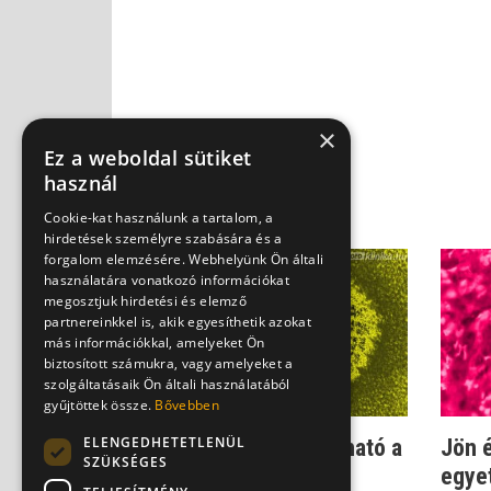
×
Ez a weboldal sütiket
használ
Cookie-kat használunk a tartalom, a
hirdetések személyre szabására és a
forgalom elemzésére. Webhelyünk Ön általi
használatára vonatkozó információkat
megosztjuk hirdetési és elemző
partnereinkkel is, akik egyesíthetik azokat
más információkkal, amelyeket Ön
biztosított számukra, vagy amelyeket a
szolgáltatásaik Ön általi használatából
gyűjtöttek össze.
Bővebben
ELENGEDHETETLENÜL
HPV-gyanú - így igazolható a
Jön 
SZÜKSÉGES
fertőzés
egyet