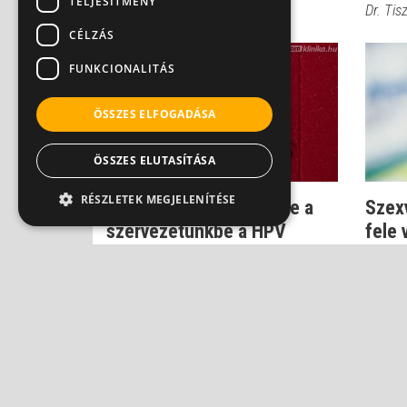
TELJESÍTMÉNY
Dr. Novák Zoltán
Dr. Ti
CÉLZÁS
FUNKCIONALITÁS
ÖSSZES ELFOGADÁSA
ÖSSZES ELUTASÍTÁSA
RÉSZLETEK MEGJELENÍTÉSE
Fertőző szex - így jut be a
Szex
szervezetünkbe a HPV
fele 
hogy 
Dr. Csatár Éva
Dr. Csa