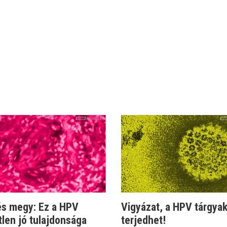
és megy: Ez a HPV
Vigyázat, a HPV tárgyak
len jó tulajdonsága
terjedhet!