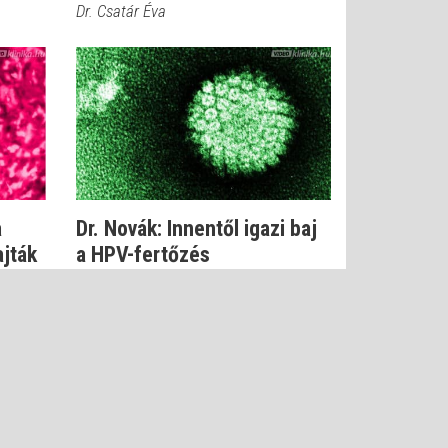
Dr. Csatár Éva
a
Dr. Novák: Innentől igazi baj
jták
a HPV-fertőzés
Dr. Novák Zoltán