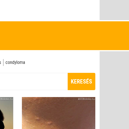
s
condyloma
KERESÉS