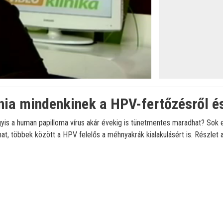
dnia mindenkinek a HPV-fertőzésről é
gyis a human papilloma vírus akár évekig is tünetmentes maradhat? Sok 
t, többek között a HPV felelős a méhnyakrák kialakulásért is. Részlet a