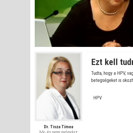
Betöltve
:
Állapot
:
Némítás
0%
0%
kikapcsolva
Ezt kell tu
Tudta, hogy a HPV, va
betegségeket is okozha
HPV
Dr. Tisza Tímea
bőr- és nemi gyógyász