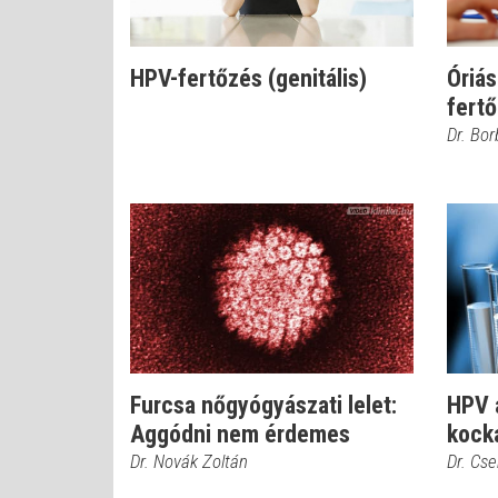
HPV-fertőzés (genitális)
Óriás
fert
Dr. Bor
Furcsa nőgyógyászati lelet:
HPV a
Aggódni nem érdemes
kock
Dr. Novák Zoltán
Dr. Cs