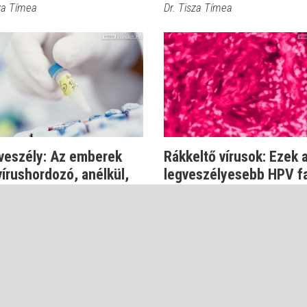
sza Tímea
Dr. Tisza Tímea
veszély: Az emberek
Rákkeltő vírusok: Ezek 
vírushordozó, anélkül,
legveszélyesebb HPV fa
tud...
Dr. Csatár Éva
tár Éva