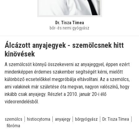
Dr. Tisza Tímea
bőr- és nemi gyógyász
Álcázott anyajegyek - szemölcsnek hitt
kinövések
A szemölcsöt könnyű összekeverni az anyajeggyel, éppen ezért
mindenképpen érdemes szakember segítségét kérni, mielőtt
különböző ecsetelőkkel megpróbálja eltávolítani. Az a szemölcs,
ami valakinek már születése óta megvan, nagyon valószínű, hogy
inkább csak anyajegy. Részlet a 2010. január 20-i élő
videorendelésből.
szemölcs
histiocytoma
anyajegy
bőrgyógyász
Dr. Tisza Tímea
fibróma