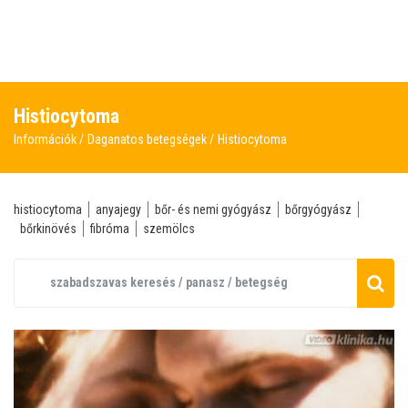
Histiocytoma
Információk
Daganatos betegségek
Histiocytoma
histiocytoma
anyajegy
bőr- és nemi gyógyász
bőrgyógyász
bőrkinövés
fibróma
szemölcs