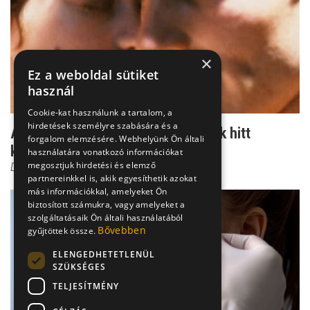
×
Ez a weboldal sütiket
használ
Cookie-kat használunk a tartalom, a
hirdetések személyre szabására és a
Álcázott anyajegyek - szemölcsnek hitt
forgalom elemzésére. Webhelyünk Ön általi
kinövések
használatára vonatkozó információkat
megosztjuk hirdetési és elemző
Dr. Tisza Tímea
partnereinkkel is, akik egyesíthetik azokat
más információkkal, amelyeket Ön
biztosított számukra, vagy amelyeket a
szolgáltatásaik Ön általi használatából
Bővebben
gyűjtöttek össze.
ELENGEDHETETLENÜL
SZÜKSÉGES
TELJESÍTMÉNY