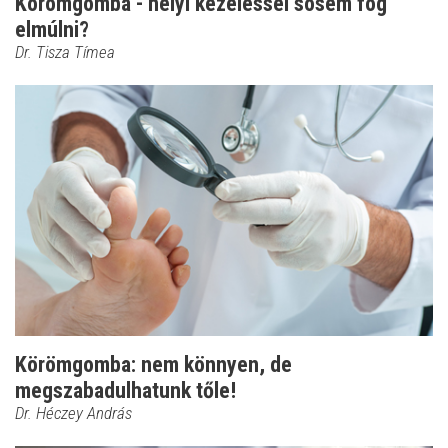
Körömgomba - helyi kezeléssel sosem fog
elmúlni?
Dr. Tisza Tímea
Körömgomba: nem könnyen, de
megszabadulhatunk tőle!
Dr. Héczey András