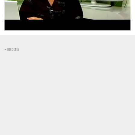
Betöltve
:
Állapot
:
Némítás
0%
0%
kikapcsolva
HIRDETÉS