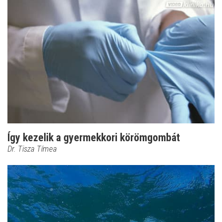
Így kezelik a gyermekkori körömgombát
Dr. Tisza Tímea