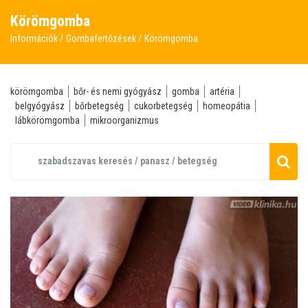
Körömgomba
Információk
Gombafertőzések
Körömgomba
körömgomba
bőr- és nemi gyógyász
gomba
artéria
belgyógyász
bőrbetegség
cukorbetegség
homeopátia
lábkörömgomba
mikroorganizmus