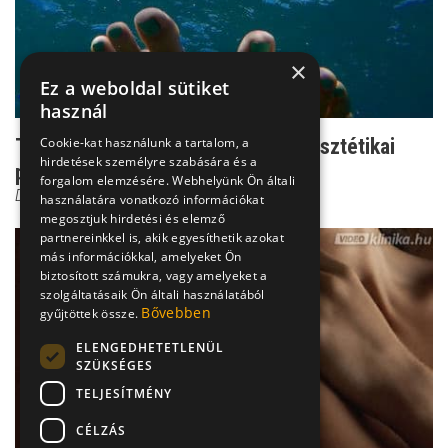
×
Ez a weboldal sütiket
használ
Cookie-kat használunk a tartalom, a
Tévhit, hogy a körömgomba csak esztétikai
hirdetések személyre szabására és a
probléma!
forgalom elemzésére. Webhelyünk Ön általi
Dr. Tisza Tímea
használatára vonatkozó információkat
megosztjuk hirdetési és elemző
partnereinkkel is, akik egyesíthetik azokat
más információkkal, amelyeket Ön
biztosított számukra, vagy amelyeket a
szolgáltatásaik Ön általi használatából
Bővebben
gyűjtöttek össze.
ELENGEDHETETLENÜL
SZÜKSÉGES
TELJESÍTMÉNY
CÉLZÁS