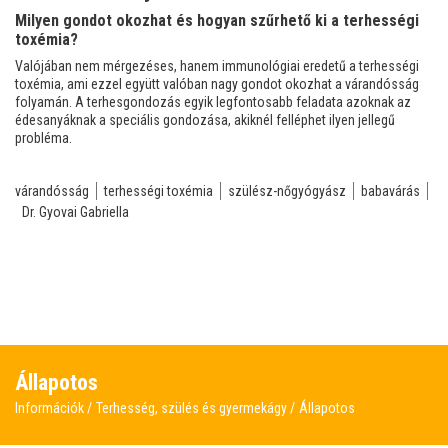
Milyen gondot okozhat és hogyan szűrhető ki a terhességi
toxémia?
Valójában nem mérgezéses, hanem immunológiai eredetű a terhességi
toxémia, ami ezzel együtt valóban nagy gondot okozhat a várandósság
folyamán. A terhesgondozás egyik legfontosabb feladata azoknak az
édesanyáknak a speciális gondozása, akiknél felléphet ilyen jellegű
probléma.
várandósság
terhességi toxémia
szülész-nőgyógyász
babavárás
Dr. Gyovai Gabriella
Állapotos
Információk
Terhesség, szülés és gyermekágy
Állapotos