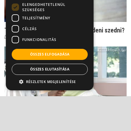
ELENGEDHETETLENÜL
SZÜKSÉGES
TELJESÍTMÉNY
CÉLZÁS
Terhesvitaminok - Mikor kell elkezdeni szedni?
Dr. Gyovai Gabriella
FUNKCIONALITÁS
ÖSSZES ELFOGADÁSA
ÖSSZES ELUTASÍTÁSA
RÉSZLETEK MEGJELENÍTÉSE
Sosem gondolnál rá, pedig ettől is könnyebb