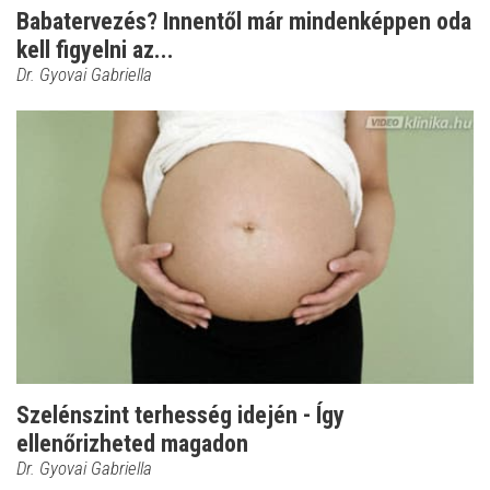
Babatervezés? Innentől már mindenképpen oda
kell figyelni az...
Dr. Gyovai Gabriella
Szelénszint terhesség idején - Így
ellenőrizheted magadon
Dr. Gyovai Gabriella