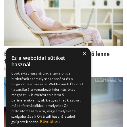
×
Babák szívbetegsége - megelőzhető lenne
Ez a weboldal sütiket
természetesen?
használ
Dr. Gyovai Gabriella
Cookie-kat használunk a tartalom, a
hirdetések személyre szabására és a
forgalom elemzésére. Webhelyünk Ön általi
használatára vonatkozó információkat
megosztjuk hirdetési és elemző
partnereinkkel is, akik egyesíthetik azokat
más információkkal, amelyeket Ön
biztosított számukra, vagy amelyeket a
szolgáltatásaik Ön általi használatából
Bővebben
gyűjtöttek össze.