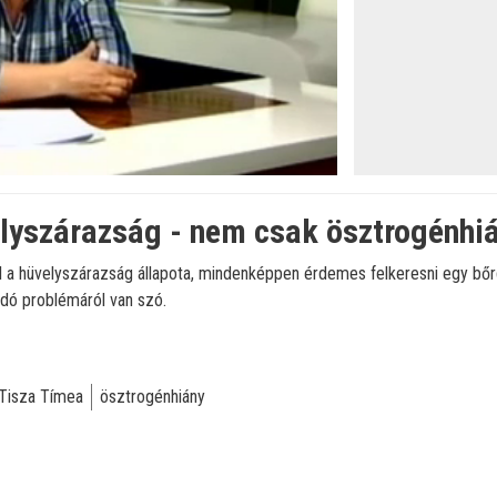
lyszárazság - nem csak ösztrogénhiá
ll a hüvelyszárazság állapota, mindenképpen érdemes felkeresni egy b
dó problémáról van szó.
 Tisza Tímea
ösztrogénhiány