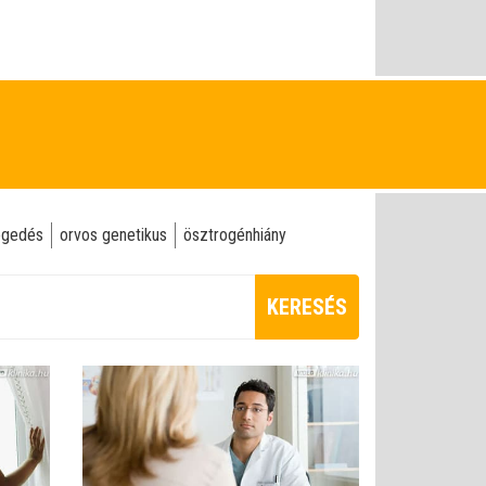
egedés
orvos genetikus
ösztrogénhiány
KERESÉS