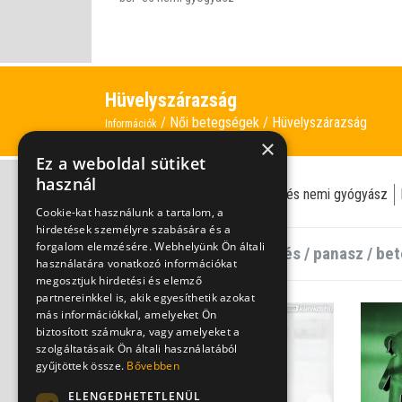
Hüvelyszárazság
Női betegségek
Hüvelyszárazság
Információk
×
Ez a weboldal sütiket
használ
hüvelyszárazság
klimax
bőr- és nemi gyógyász
Cookie-kat használunk a tartalom, a
hirdetések személyre szabására és a
forgalom elemzésére. Webhelyünk Ön általi
használatára vonatkozó információkat
megosztjuk hirdetési és elemző
partnereinkkel is, akik egyesíthetik azokat
más információkkal, amelyeket Ön
biztosított számukra, vagy amelyeket a
szolgáltatásaik Ön általi használatából
gyűjtöttek össze.
Bővebben
ELENGEDHETETLENÜL