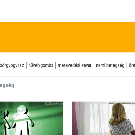
bőrgyógyász
hüvelygomba
merevedési zavar
nemi betegség
ör