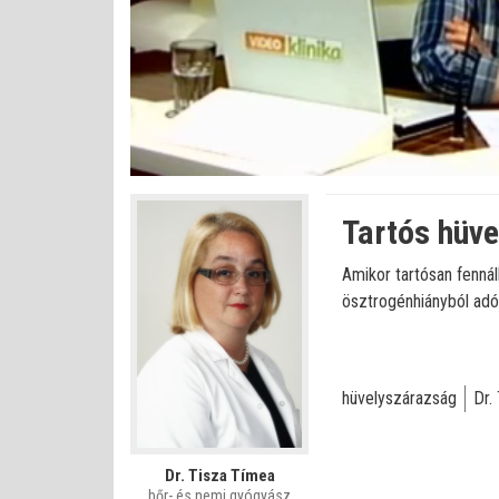
Betöltve
:
Állapot
:
Némítás
0%
0%
kikapcsolva
Tartós hüve
Amikor tartósan fenná
ösztrogénhiányból adó
hüvelyszárazság
Dr.
Dr. Tisza Tímea
bőr- és nemi gyógyász