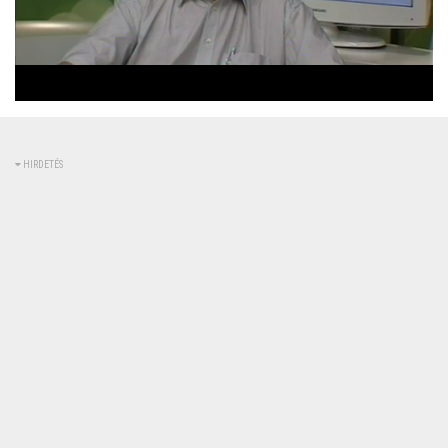
Betöltve
:
Állapot
:
Némítás
0%
0%
kikapcsolva
HIRDETÉS