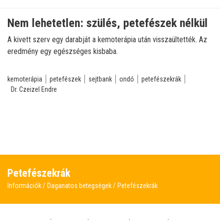
Nem lehetetlen: szülés, petefészek nélkül
A kivett szerv egy darabját a kemoterápia után visszaültették. Az
eredmény egy egészséges kisbaba.
kemoterápia
petefészek
sejtbank
ondó
petefészekrák
Dr. Czeizel Endre
Petefészekrák
Információk
Daganatos betegségek
Petefészekrák