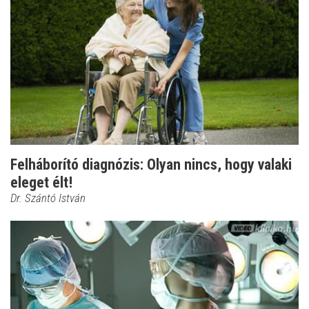
Felháborító diagnózis: Olyan nincs, hogy valaki
eleget élt!
Dr. Szántó István