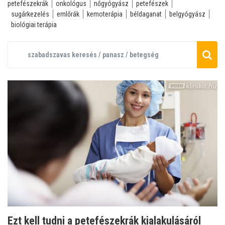
petefészekrák
onkológus
nőgyógyász
petefészek
sugárkezelés
emlőrák
kemoterápia
béldaganat
belgyógyász
biológiai terápia
Ezt kell tudni a petefészekrák kialakulásáról