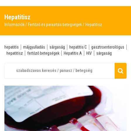
Hepatitisz
Információk
Fertőző és parazitás betegségek
Hepatitisz
hepatitis
májgyulladás
sárgaság
hepatitis C
gasztroenterológus
hepatitisz
fertőző betegségek
Hepatitis A
HIV
sárgaság