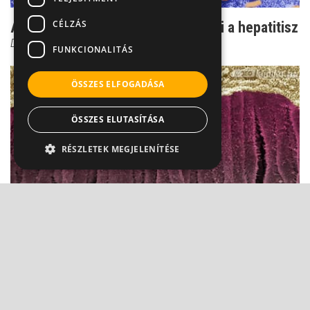
CÉLZÁS
Árulkodó enzimek: így mutatható ki a hepatitisz
Dr. Makara Mihály
FUNKCIONALITÁS
ÖSSZES ELFOGADÁSA
ÖSSZES ELUTASÍTÁSA
RÉSZLETEK MEGJELENÍTÉSE
Hepatitisből májrák? Sajnos lehetséges
Dr. Makara Mihály