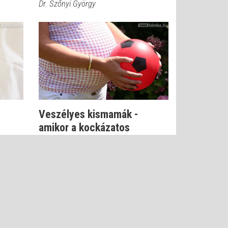
Dr. Szőnyi György
Veszélyes kismamák -
amikor a kockázatos
életmód koraszülésh...
Dr. Szőnyi György