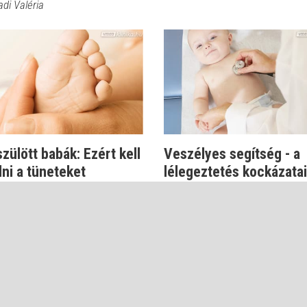
adi Valéria
zülött babák: Ezért kell
Veszélyes segítség - a
lni a tüneteket
lélegeztetés kockázatai
koraszülöttek...
őnyi György
Dr. Szőnyi György