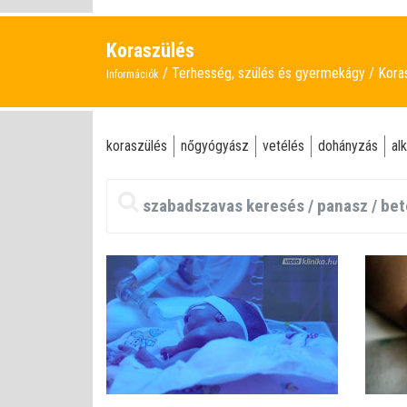
Koraszülés
Terhesség, szülés és gyermekágy
Kora
Információk
koraszülés
nőgyógyász
vetélés
dohányzás
al