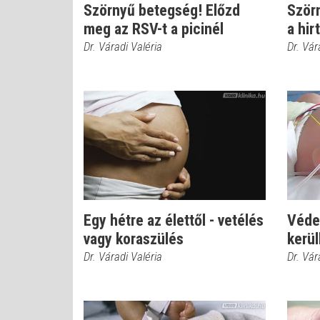
Szörnyű betegség! Előzd
Szörn
meg az RSV-t a picinél
a hi
Dr. Váradi Valéria
Dr. Vár
Egy hétre az élettől - vetélés
Védek
vagy koraszülés
kerül
Dr. Váradi Valéria
Dr. Vár