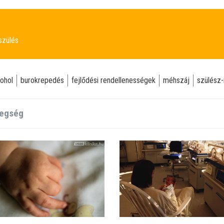
szülés
kohol
burokrepedés
fejlődési rendellenességek
méhszáj
szülész