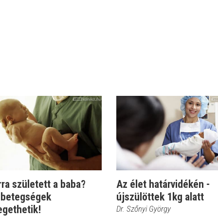
ra született a baba?
Az élet határvidékén -
n betegségek
újszülöttek 1kg alatt
egethetik!
Dr. Szőnyi György