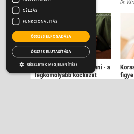
Dr. Váradi Valéria
Dr. Vár
CÉLZÁS
FUNKCIONALITÁS
ÖSSZES ELFOGADÁSA
ÖSSZES ELUTASÍTÁSA
RÉSZLETEK MEGJELENÍTÉSE
Agyvérzéssel világrajönni - a
Koras
legkomolyabb kockázat
figye
koraszül...
Dr. Sz
Dr. Szőnyi György