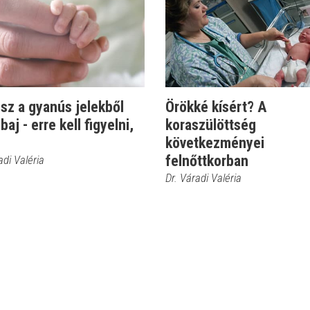
esz a gyanús jelekből
Örökké kísért? A
baj - erre kell figyelni,
koraszülöttség
következményei
felnőttkorban
adi Valéria
Dr. Váradi Valéria