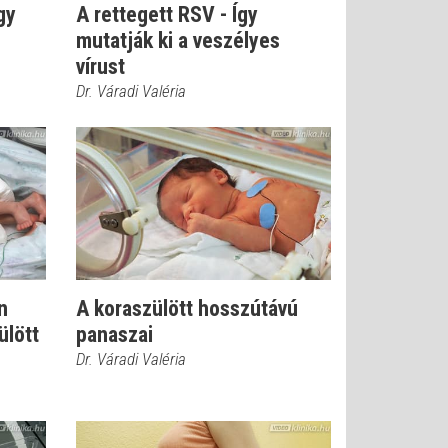
gy
A rettegett RSV - Így
mutatják ki a veszélyes
vírust
Dr. Váradi Valéria
n
A koraszülött hosszútávú
ülött
panaszai
Dr. Váradi Valéria