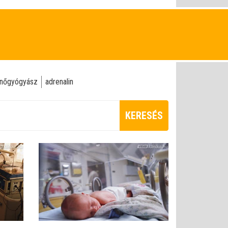
-nőgyógyász
adrenalin
KERESÉS