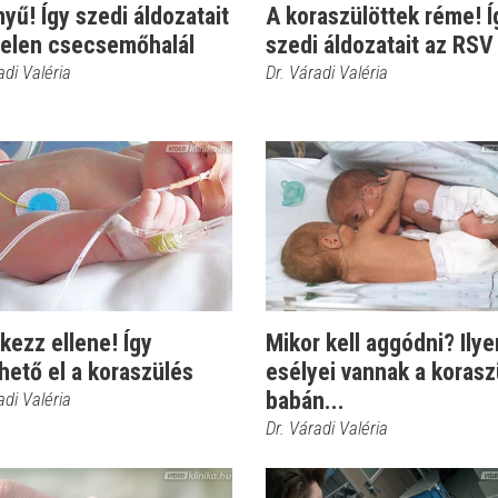
yű! Így szedi áldozatait
A koraszülöttek réme! Í
rtelen csecsemőhalál
szedi áldozatait az RSV
adi Valéria
Dr. Váradi Valéria
ezz ellene! Így
Mikor kell aggódni? Ilye
hető el a koraszülés
esélyei vannak a korasz
babán...
adi Valéria
Dr. Váradi Valéria