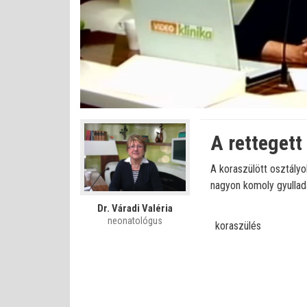
Betöltve
:
Állapot
:
Némítás
0%
0%
kikapcsolva
A rettegett
A koraszülött osztályo
nagyon komoly gyulladá
Dr. Váradi Valéria
neonatológus
koraszülés