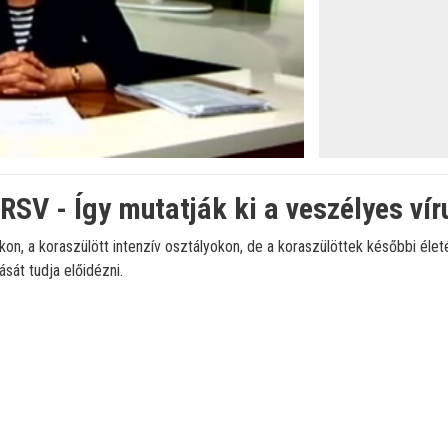
 RSV - Így mutatják ki a veszélyes vír
kon, a koraszülött intenzív osztályokon, de a koraszülöttek későbbi élet
sát tudja előidézni.