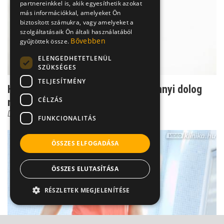
partnereinkkel is, akik egyesíthetik azokat
más információkkal, amelyeket Ön
biztosított számukra, vagy amelyeket a
szolgáltatásaik Ön általi használatából
Bővebben
gyűjtöttek össze.
ELENGEDHETETLENÜL
SZÜKSÉGES
TELJESÍTMÉNY
Használják nálad is? PASI-index: ennyi dolog
CÉLZÁS
múlik rajta
Dr. Wikonkál Norbert
FUNKCIONALITÁS
ÖSSZES ELFOGADÁSA
ÖSSZES ELUTASÍTÁSA
RÉSZLETEK MEGJELENÍTÉSE