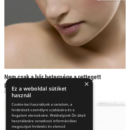
Nem csak a bőr betegsége a rettegett
×
pikkelysömör
Ez a weboldal sütiket
Dr. Wikonkál Norbert
használ
Cookie-kat használunk a tartalom, a
hirdetések személyre szabására és a
forgalom elemzésére. Webhelyünk Ön általi
használatára vonatkozó információkat
megosztjuk hirdetési és elemző