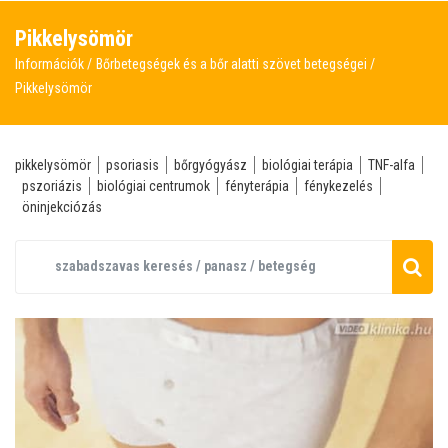
Pikkelysömör
Információk
Bőrbetegségek és a bőr alatti szövet betegségei
Pikkelysömör
pikkelysömör
psoriasis
bőrgyógyász
biológiai terápia
TNF-alfa
pszoriázis
biológiai centrumok
fényterápia
fénykezelés
öninjekciózás