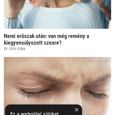
Nemi erőszak után: van még remény a
kiegyensúlyozott szexre?
Dr. Erős Erika
×
Ez a weboldal sütiket