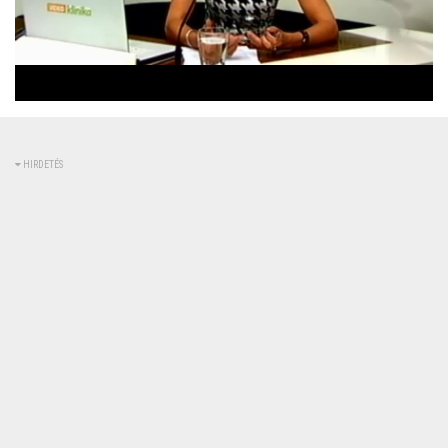
Betöltve
:
Állapot
:
Némítás
0%
0%
kikapcsolva
HIRDETÉS