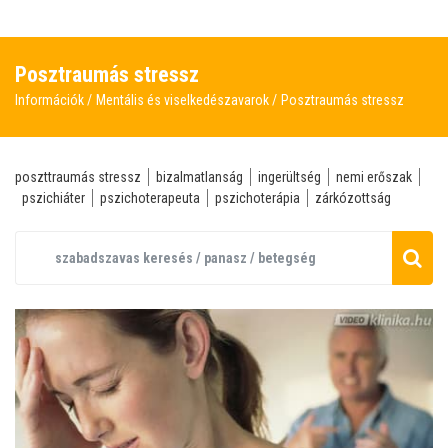
Posztraumás stressz
Információk
Mentális és viselkedészavarok
Posztraumás stressz
poszttraumás stressz
bizalmatlanság
ingerültség
nemi erőszak
pszichiáter
pszichoterapeuta
pszichoterápia
zárkózottság