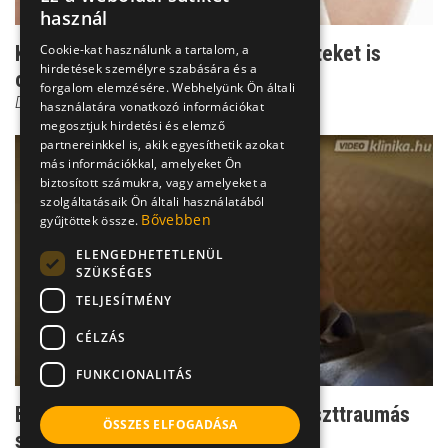
használ
Cookie-kat használunk a tartalom, a
Kínok katasztrófa után - testi tüneteket is
hirdetések személyre szabására és a
okozhat a posztt...
forgalom elemzésére. Webhelyünk Ön általi
Dr. Ormay István
használatára vonatkozó információkat
megosztjuk hirdetési és elemző
partnereinkkel is, akik egyesíthetik azokat
más információkkal, amelyeket Ön
biztosított számukra, vagy amelyeket a
szolgáltatásaik Ön általi használatából
Bővebben
gyűjtöttek össze.
ELENGEDHETETLENÜL
SZÜKSÉGES
TELJESÍTMÉNY
CÉLZÁS
FUNKCIONALITÁS
Baleset után - így jelentkezik a poszttraumás
ÖSSZES ELFOGADÁSA
stressz