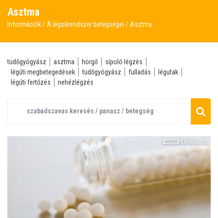
Asztma
Információk
A légzőrendszer betegségei
Asztma
tüdőgyógyász
asztma
hörgő
sípoló légzés
légúti megbetegedések
tüdőgyógyász
fulladás
légutak
légúti fertőzés
nehézlégzés