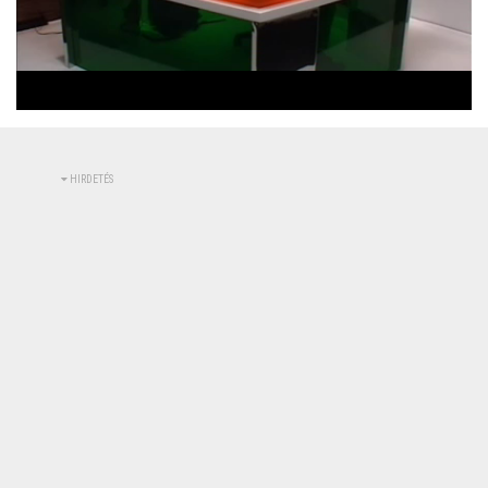
Betöltve
:
Állapot
:
Némítás
0%
0%
kikapcsolva
HIRDETÉS