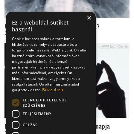
×
Ez a weboldal sütiket
Dr. Mucsi: Szülői örökség a tüdőrák?
használ
Dr. Mucsi János
Cookie-kat használunk a tartalom, a
hirdetések személyre szabására és a
forgalom elemzésére. Webhelyünk Ön általi
használatára vonatkozó információkat
megosztjuk hirdetési és elemző
partnereinkkel is, akik egyesíthetik azokat
más információkkal, amelyeket Ön
biztosított számukra, vagy amelyeket a
szolgáltatásaik Ön általi használatából
Bővebben
gyűjtöttek össze.
ELENGEDHETETLENÜL
SZÜKSÉGES
TELJESÍTMÉNY
CÉLZÁS
Dr. Mucsi: Május 4. az asztma világnapja
Dr. Mucsi János