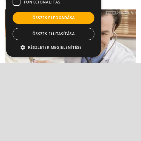
FUNKCIONALITÁS
ÖSSZES ELFOGADÁSA
ÖSSZES ELUTASÍTÁSA
RÉSZLETEK MEGJELENÍTÉSE
Árulkodó légzés: ezt jelzik a sípoló hangok
Dr. Mucsi János