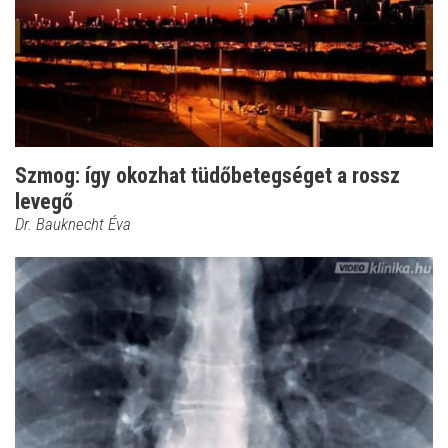
Szmog: így okozhat tüdőbetegséget a rossz
levegő
Dr. Bauknecht Éva