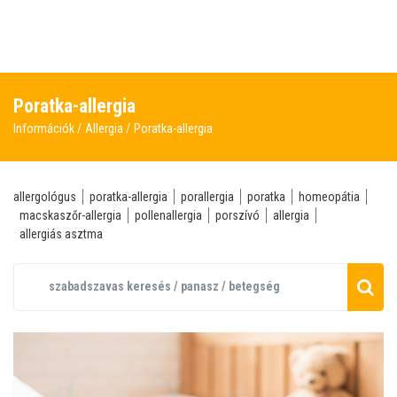
Poratka-allergia
Információk
Allergia
Poratka-allergia
allergológus
poratka-allergia
porallergia
poratka
homeopátia
macskaszőr-allergia
pollenallergia
porszívó
allergia
allergiás asztma