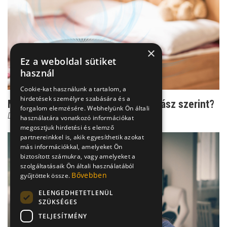
×
Ez a weboldal sütiket
használ
Cookie-kat használunk a tartalom, a
hirdetések személyre szabására és a
Milyen a jó légtisztító a tüdőgyógyász szerint?
forgalom elemzésére. Webhelyünk Ön általi
Dr. Mucsi János
használatára vonatkozó információkat
megosztjuk hirdetési és elemző
partnereinkkel is, akik egyesíthetik azokat
más információkkal, amelyeket Ön
biztosított számukra, vagy amelyeket a
szolgáltatásaik Ön általi használatából
Bővebben
gyűjtöttek össze.
ELENGEDHETETLENÜL
SZÜKSÉGES
TELJESÍTMÉNY