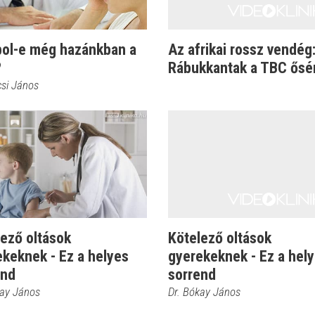
ol-e még hazánkban a
Az afrikai rossz vendég
?
Rábukkantak a TBC ősé
csi János
ező oltások
Kötelező oltások
keknek - Ez a helyes
gyerekeknek - Ez a hel
end
sorrend
kay János
Dr. Bókay János