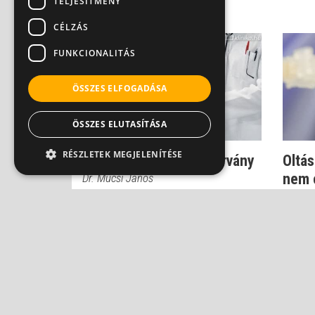
TELJESÍTMÉNY
CÉLZÁS
FUNKCIONALITÁS
ÖSSZES ELFOGADÁSA
ÖSSZES ELUTASÍTÁSA
RÉSZLETEK MEGJELENÍTÉSE
A halálból is fertőző járvány
Oltás
nem c
Dr. Mucsi János
Dr. Szl