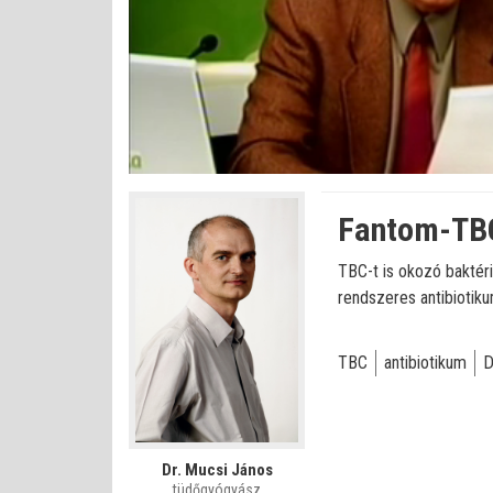
Betöltve
:
Állapot
:
Némítás
0%
0%
kikapcsolva
Fantom-TBC
TBC-t is okozó baktér
rendszeres antibiotiku
TBC
antibiotikum
D
Dr. Mucsi János
tüdőgyógyász