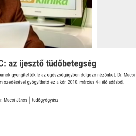
: az ijesztő tüdőbetegség
iumok gyengítették le az egészségügyben dolgozó nézőnket. Dr. Mucsi J
m szedésével gyógyítható ez a kór. 2010. március 4-i élő adásból.
r. Mucsi János
tüdőgyógyász