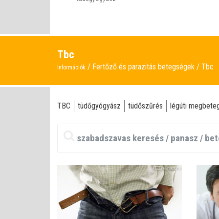
Tbc
Fertőző és parazitás betegségek
Tbc
Információk
TBC
tüdőgyógyász
tüdőszűrés
légúti megbete