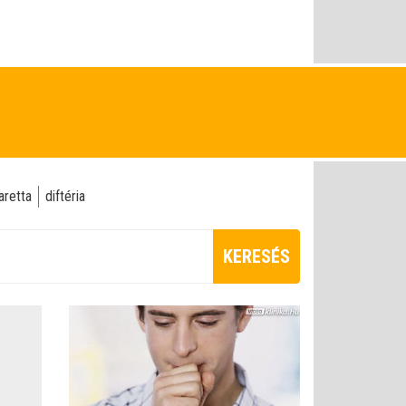
aretta
diftéria
KERESÉS