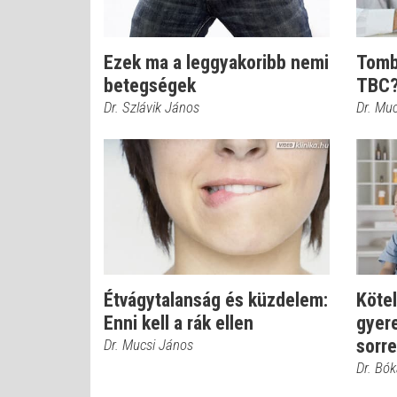
Ezek ma a leggyakoribb nemi
Tomb
betegségek
TBC
Dr. Szlávik János
Dr. Mu
Étvágytalanság és küzdelem:
Kötel
Enni kell a rák ellen
gyere
sorr
Dr. Mucsi János
Dr. Bó