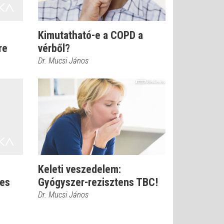
:
Kimutatható-e a COPD a
re
vérből?
Dr. Mucsi János
Keleti veszedelem:
yes
Gyógyszer-rezisztens TBC!
Dr. Mucsi János