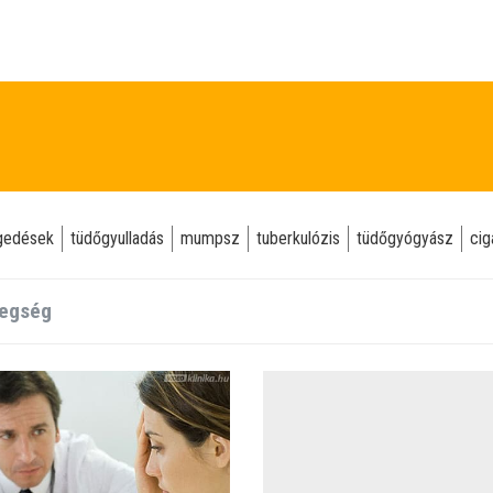
gedések
tüdőgyulladás
mumpsz
tuberkulózis
tüdőgyógyász
cig