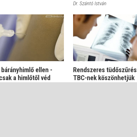
Dr. Szántó István
 bárányhimlő ellen -
Rendszeres tüdőszűrés:
sak a himlőtől véd
TBC-nek köszönhetjük
ávik János
Dr. Mucsi János