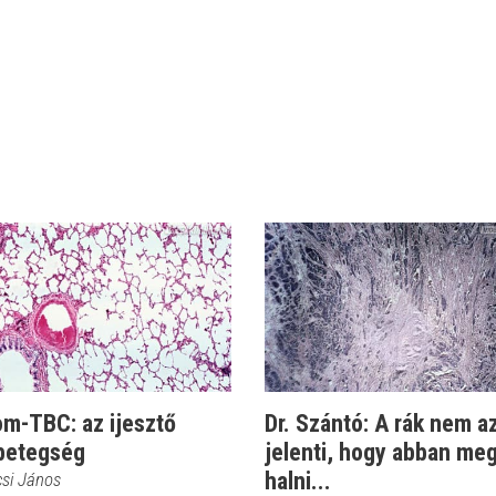
om-TBC: az ijesztő
Dr. Szántó: A rák nem a
betegség
jelenti, hogy abban meg
halni...
csi János