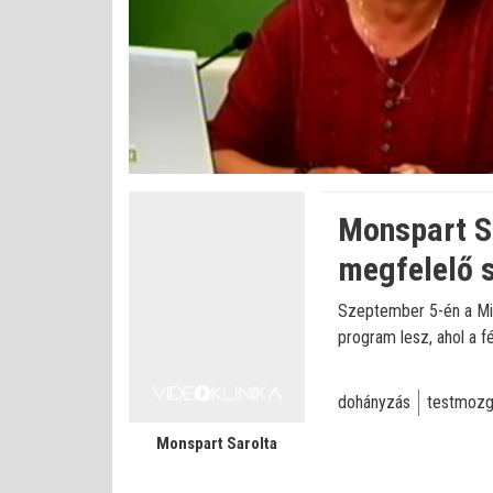
Bet
Állapot
:
Némítás
0%
0%
kikapcsolva
Monspart Sa
megfelelő s
Szeptember 5-én a Mil
program lesz, ahol a f
dohányzás
testmozg
Monspart Sarolta