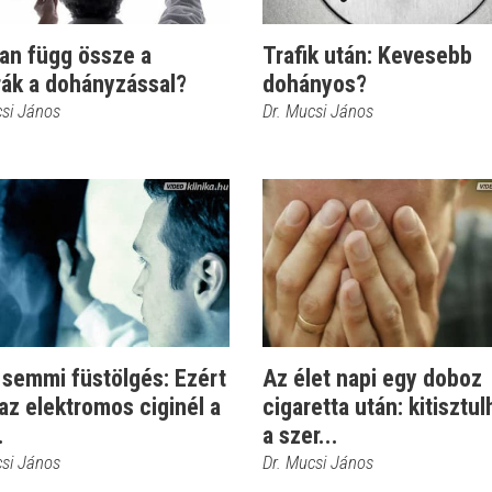
an függ össze a
Trafik után: Kevesebb
rák a dohányzással?
dohányos?
csi János
Dr. Mucsi János
 semmi füstölgés: Ezért
Az élet napi egy doboz
az elektromos ciginél a
cigaretta után: kitisztul
.
a szer...
csi János
Dr. Mucsi János