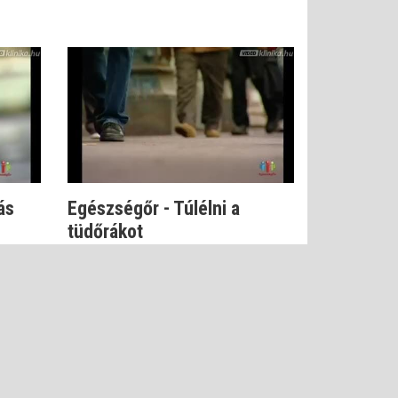
ás
Egészségőr - Túlélni a
tüdőrákot
Dr. Balogh Katalin