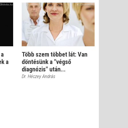
 a
Több szem többet lát: Van
ek a
döntésünk a "végső
diagnózis" után...
Dr. Héczey András