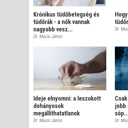
Krónikus tüdőbetegség és
Hogy
tüdőrák - a nők vannak
tüdő
nagyobb vesz...
Dr. Mu
Dr. Mucsi János
Ideje elnyomni: a leszokott
Csak
dohányosok
jobb 
megállíthatatlanok
sóp..
Dr. Mucsi János
Dr. Mu