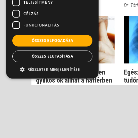
TELJESÍTMÉNY
Dr. Tót
CÉLZÁS
FUNKCIONALITÁS
ÖSSZES ELFOGADÁSA
ÖSSZES ELUTASÍTÁSA
RÉSZLETEK MEGJELENÍTÉSE
Rekedt hang - meglepően
Egész
gyilkos ok állhat a háttérben
tüdő
Dr. Helfferich Frigyes
Dr. Bal