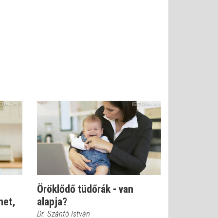
Öröklődő tüdőrák - van
het,
alapja?
Dr. Szántó István