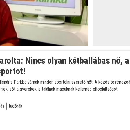
öltve
:
rolta: Nincs olyan kétballábas nő, 
portot!
lenáris Parkba várnak minden sportolni szerető nőt. A közös testmozg
érjek, sőt a gyerekek is találnak maguknak kellemes elfoglaltságot.
ás
tüdőrák