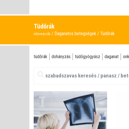
Tüdőrák
Daganatos betegségek
Tüdőrák
Információk
tüdőrák
dohányzás
tüdőgyógyász
daganat
onk