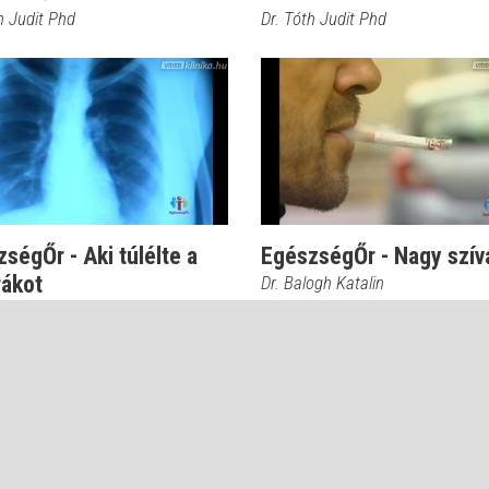
h Judit Phd
Dr. Tóth Judit Phd
ségŐr - Aki túlélte a
EgészségŐr - Nagy szív
rákot
Dr. Balogh Katalin
ogh Katalin