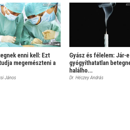
egnek enni kell: Ezt
Gyász és félelem: Jár-e
tudja megemészteni a
gyógyíthatatlan betegn
halálho...
csi János
Dr. Héczey András