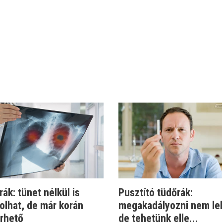
ák: tünet nélkül is
Pusztító tüdőrák:
olhat, de már korán
megakadályozni nem le
űrhető
de tehetünk elle...