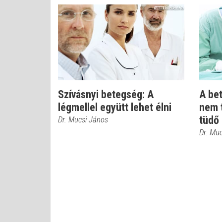
Szívásnyi betegség: A
A bet
légmellel együtt lehet élni
nem 
tüdő
Dr. Mucsi János
Dr. Mu