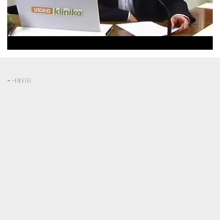
Betöltve
:
Állapot
:
Némítás
0%
0%
kikapcsolva
HIRDETÉS