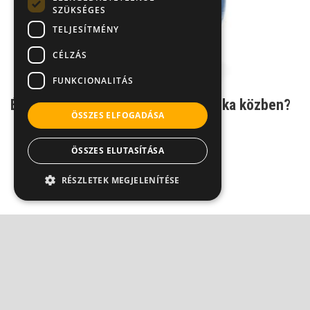
SZÜKSÉGES
TELJESÍTMÉNY
CÉLZÁS
FUNKCIONALITÁS
Érdemes-e fitness-labdán ülni munka közben?
ÖSSZES ELFOGADÁSA
ÖSSZES ELUTASÍTÁSA
RÉSZLETEK MEGJELENÍTÉSE