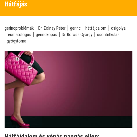
Hátfájás
gerincproblémák
Dr. Zolnay Péter
gerinc
hátfájdalom
csigolya
reumatológus
gerinckopás
Dr. Boross György
csontritkulás
gyógytorna
Hátfájdalom és vénás pangás ellen: