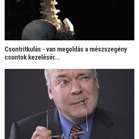
Csontritkulás - van megoldás a mészszegény
csontok kezelésér...