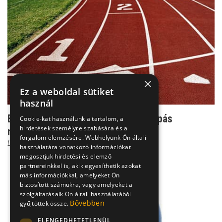
×
Ez a weboldal sütiket
használ
Extrém sportterhelés: az ízületi kopás
Cookie-kat használunk a tartalom, a
hirdetések személyre szabására és a
melegágya
forgalom elemzésére. Webhelyünk Ön általi
Dr. Boross György
használatára vonatkozó információkat
megosztjuk hirdetési és elemző
partnereinkkel is, akik egyesíthetik azokat
más információkkal, amelyeket Ön
biztosított számukra, vagy amelyeket a
szolgáltatásaik Ön általi használatából
Bővebben
gyűjtöttek össze.
ELENGEDHETETLENÜL