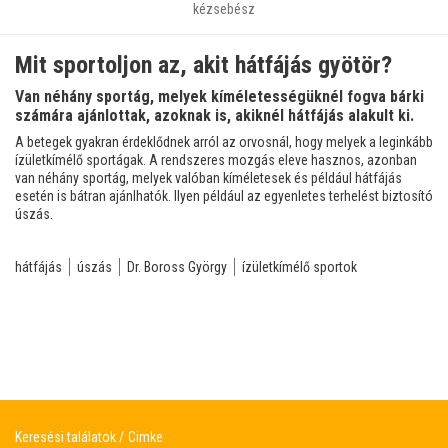
kézsebész
Mit sportoljon az, akit hátfájás gyötör?
Van néhány sportág, melyek kíméletességüknél fogva bárki
számára ajánlottak, azoknak is, akiknél hátfájás alakult ki.
A betegek gyakran érdeklődnek arról az orvosnál, hogy melyek a leginkább
ízületkímélő sportágak. A rendszeres mozgás eleve hasznos, azonban
van néhány sportág, melyek valóban kíméletesek és például hátfájás
esetén is bátran ajánlhatók. Ilyen például az egyenletes terhelést biztosító
úszás.
hátfájás
úszás
Dr. Boross György
ízületkímélő sportok
Keresési találatok
Cimke