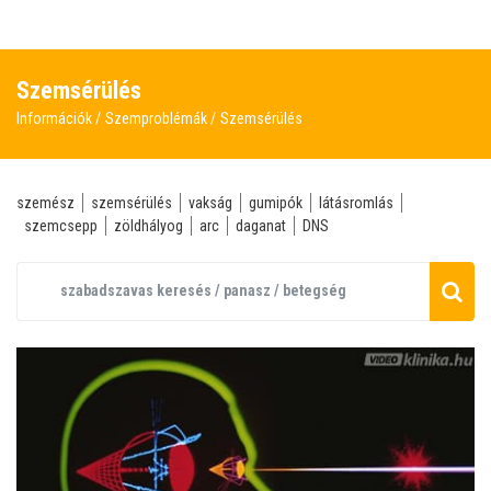
Szemsérülés
Információk
Szemproblémák
Szemsérülés
szemész
szemsérülés
vakság
gumipók
látásromlás
szemcsepp
zöldhályog
arc
daganat
DNS