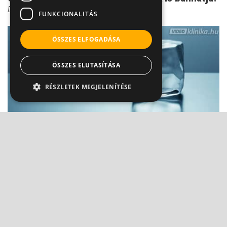
Dr. Őri Zsolt
FUNKCIONALITÁS
ÖSSZES ELFOGADÁSA
ÖSSZES ELUTASÍTÁSA
RÉSZLETEK MEGJELENÍTÉSE
Zúzódás kezelése
Dr. Gulyás Károly