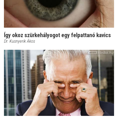
Így okoz szürkehályogot egy felpattanó kavics
Dr. Kusnyerik Ákos