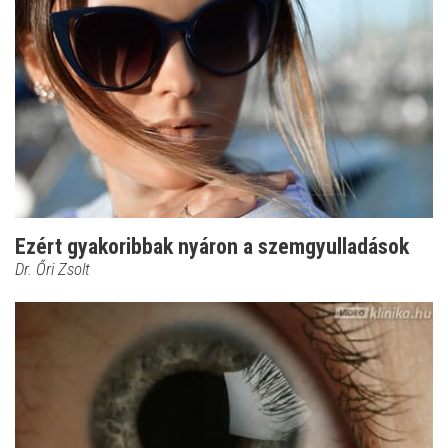
Ezért gyakoribbak nyáron a szemgyulladások
Dr. Őri Zsolt