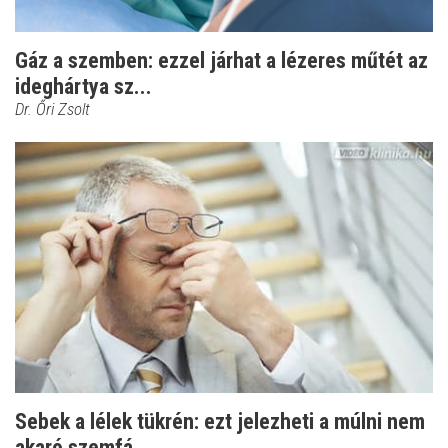
Gáz a szemben: ezzel járhat a lézeres műtét az
ideghártya sz...
Dr. Őri Zsolt
Sebek a lélek tükrén: ezt jelezheti a múlni nem
akaró szemfá...