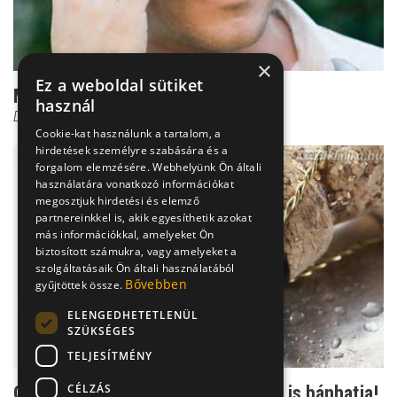
×
Ez a weboldal sütiket
Maró szemsérülések
használ
Dr. Őri Zsolt
Cookie-kat használunk a tartalom, a
hirdetések személyre szabására és a
forgalom elemzésére. Webhelyünk Ön általi
használatára vonatkozó információkat
megosztjuk hirdetési és elemző
partnereinkkel is, akik egyesíthetik azokat
más információkkal, amelyeket Ön
biztosított számukra, vagy amelyeket a
szolgáltatásaik Ön általi használatából
Bővebben
gyűjtöttek össze.
ELENGEDHETETLENÜL
SZÜKSÉGES
TELJESÍTMÉNY
CÉLZÁS
Óvatlan pezsgőbontás - a szemünk is bánhatja!