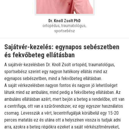
Dr. Knoll Zsolt PhD
ortopédus, traumatológus,
sportsebész
Sajátvér-kezelés: egynapos sebészetben
és fekvőbeteg ellátásban
A sajátvér-kezelésben Dr. Knoll Zsolt ortopéd, traumatológus,
sportsebész szerint egy nagyon hatékony ellátás mind az
egynapos sebészetben, mind a fekvőbeteg ellátásban.
A saját vérkezelésben nagyon fontos és nagyon jó lehetőséget
látunk mind az ambuláns, mind pedig a fekvőbeteg ellátásban. Az
ambuláns ellátásban azért, mert bejön a beteg a rendelőbe, ott van
a centrifuga, ott van a szűrőrendszer, ez egy egyszer használatos
csomag. Levesszük a vért, lecentrifugáljuk körülbelül egy 15-20
perces matatás ez és utána ott a helyszínen vissza is tudjuk adni
arra, azokra a beteg régiókra ezeket a saját vérkészítményeket,