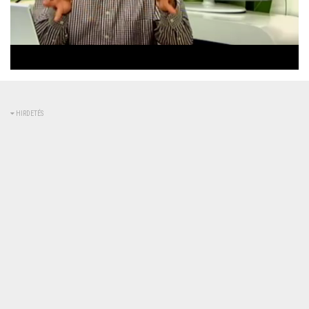
Betöltve
:
Állapot
:
Némítás
0%
0%
kikapcsolva
HIRDETÉS