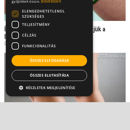
Bővebben
gyűjtöttek össze.
ELENGEDHETETLENÜL
SZÜKSÉGES
TELJESÍTMÉNY
Ízületi fájdalom - hogyan enyhíthetjük a
CÉLZÁS
leghatékonyabban?
Dr. Zolnay Péter
FUNKCIONALITÁS
ÖSSZES ELFOGADÁSA
ÖSSZES ELUTASÍTÁSA
RÉSZLETEK MEGJELENÍTÉSE