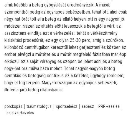
amik később a beteg gyógyulását eredményezik. A másik
szempontból pedig az egynapos sebészetben, tehát ott, ahol csak
négy-hat órát tölt el a beteg az ellátó helyen, ott is egy nagyon jó
módszer, hiszen az altatás előtt levesszük a betegtől a vért, az
asszisztens elindítja ezt a vérkezelési, tehát a vérkészítmény
kialakítási procedúrát, ez egy olyan 25-30 perc, amíg a szűrőkön,
különböző centrifugákon keresztül lehet gerjeszteni és közben az
ember elvégzi a műtétet és a műtét megfelelő fázisában már épp
elkészül ez a saját véranyag és szépen be lehet adni és a beteg
négy-hat óra múlva haza mehet. Tehát nagyon-nagyon beteg
centrikus és betegség centrikus ez a kezelés, úgyhogy remélem,
hogy el fog terjedni Magyarországon az egynapos sebészeti,
illetve a járó beteg ellátásban is.
porckopás
traumatológus
sportsebész
sebész
PRP-kezelés
sajátvér-kezelés