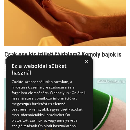
Csak egy kis ízületi fájdalom? Komoly bajok is
×
lehetnek belő...
Ez a weboldal sütiket
Dr. Zolnay Péter
használ
Cookie-kat használunk a tartalom, a
hirdetések személyre szabására és a
forgalom elemzésére. Webhelyünk Ön általi
használatára vonatkozó információkat
megosztjuk hirdetési és elemző
partnereinkkel is, akik egyesíthetik azokat
más információkkal, amelyeket Ön
biztosított számukra, vagy amelyeket a
szolgáltatásaik Ön általi használatából