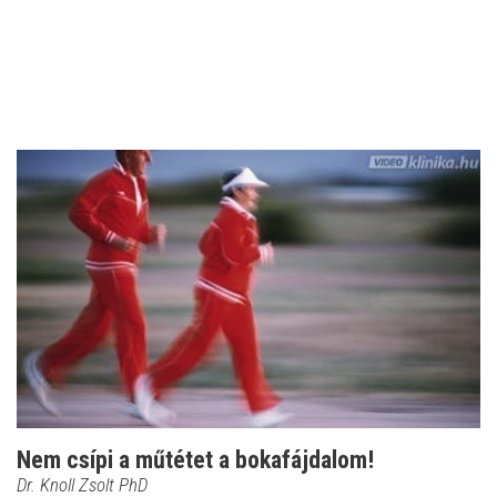
Nem csípi a műtétet a bokafájdalom!
Dr. Knoll Zsolt PhD