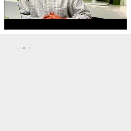
Betöltve
:
Állapot
:
Némítás
0%
0%
kikapcsolva
HIRDETÉS