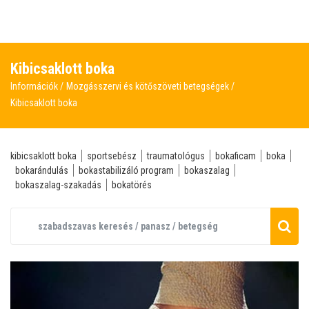
Kibicsaklott boka
Információk
Mozgásszervi és kötőszöveti betegségek
Kibicsaklott boka
kibicsaklott boka
sportsebész
traumatológus
bokaficam
boka
bokarándulás
bokastabilizáló program
bokaszalag
bokaszalag-szakadás
bokatörés