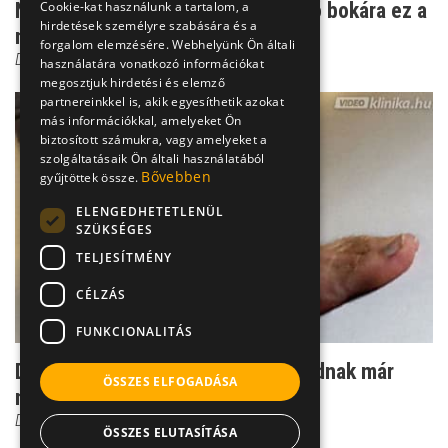
Napi tipp: Rendszeresen kibicsakló bokára ez a
Cookie-kat használunk a tartalom, a
hirdetések személyre szabására és a
megoldás
forgalom elemzésére. Webhelyünk Ön általi
Dr. Knoll Zsolt PhD
használatára vonatkozó információkat
megosztjuk hirdetési és elemző
partnereinkkel is, akik egyesíthetik azokat
más információkkal, amelyeket Ön
biztosított számukra, vagy amelyeket a
szolgáltatásaik Ön általi használatából
Bővebben
gyűjtöttek össze.
ELENGEDHETETLENÜL
SZÜKSÉGES
TELJESÍTMÉNY
CÉLZÁS
FUNKCIONALITÁS
Duzzadt, ingó boka - amikor a lábadnak már
ÖSSZES ELFOGADÁSA
nem elég a pihent...
Dr. Knoll Zsolt PhD
ÖSSZES ELUTASÍTÁSA