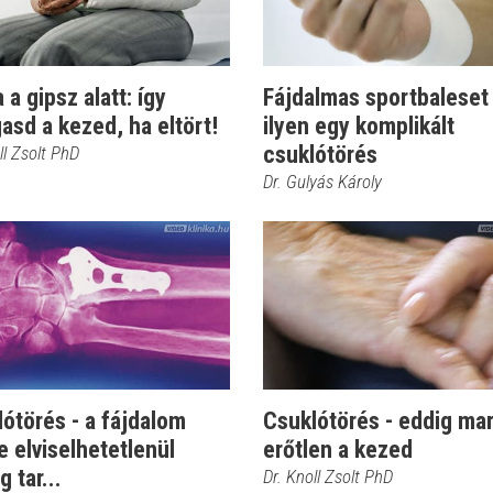
 a gipsz alatt: így
Fájdalmas sportbaleset 
sd a kezed, ha eltört!
ilyen egy komplikált
csuklótörés
ll Zsolt PhD
Dr. Gulyás Károly
ótörés - a fájdalom
Csuklótörés - eddig ma
e elviselhetetlenül
erőtlen a kezed
g tar...
Dr. Knoll Zsolt PhD