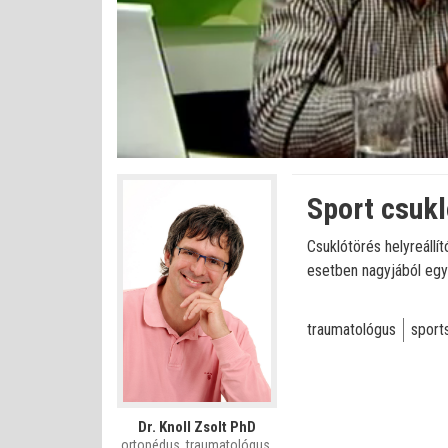
Betöltve
:
Állapot
:
Némítás
0%
0%
kikapcsolva
Sport csukl
Csuklótörés helyreállí
esetben nagyjából egy 
traumatológus
sport
Dr. Knoll Zsolt PhD
ortopédus, traumatológus,