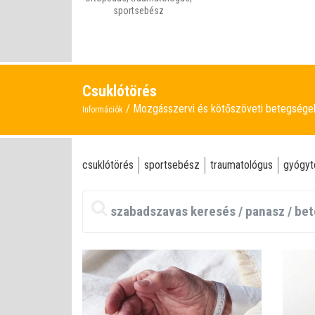
sportsebész
Csuklótörés
Mozgásszervi és kötőszöveti betegség
Információk
csuklótörés
sportsebész
traumatológus
gyógyt