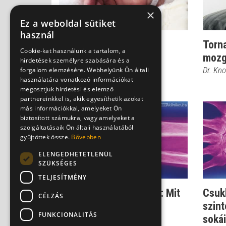
×
Ez a weboldal sütiket
használ
Kényes terület: Ilyen a
Torna
Cookie-kat használunk a tartalom, a
kéztőcsonttörés
mozga
hirdetések személyre szabására és a
Dr. Oroszi Tamás
Dr. Kno
forgalom elemzésére. Webhelyünk Ön általi
használatára vonatkozó információkat
megosztjuk hirdetési és elemző
partnereinkkel is, akik egyesíthetik azokat
más információkkal, amelyeket Ön
biztosított számukra, vagy amelyeket a
szolgáltatásaik Ön általi használatából
gyűjtöttek össze.
Bővebben
ELENGEDHETETLENÜL
SZÜKSÉGES
TELJESÍTMÉNY
Sport csuklótörés után: Mit
Csukl
CÉLZÁS
ajánl az orvos?
szint
FUNKCIONALITÁS
sokái
Dr. Knoll Zsolt PhD