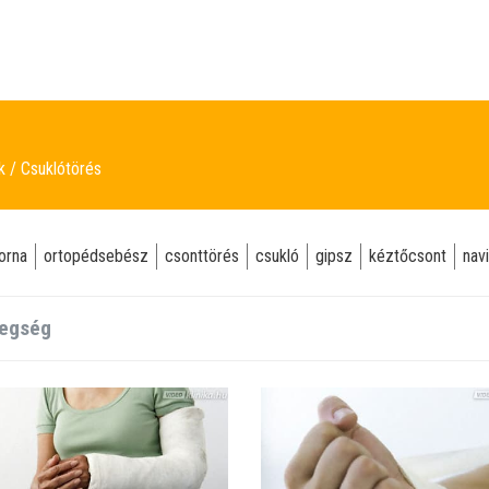
ek
Csuklótörés
orna
ortopédsebész
csonttörés
csukló
gipsz
kéztőcsont
nav