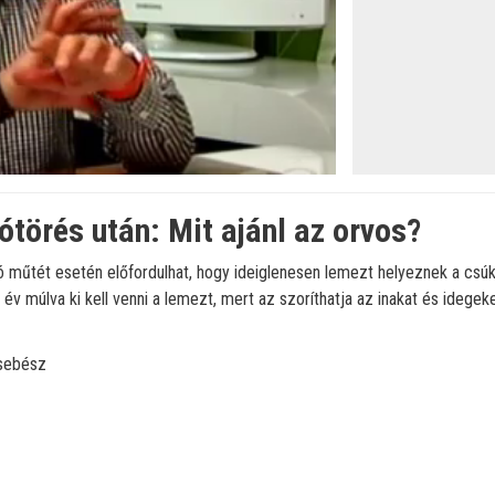
ótörés után: Mit ajánl az orvos?
tó műtét esetén előfordulhat, hogy ideiglenesen lemezt helyeznek a csúkl
év múlva ki kell venni a lemezt, mert az szoríthatja az inakat és idegeke
sebész