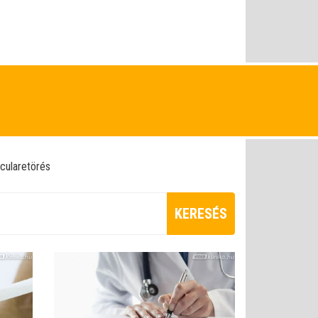
icularetörés
KERESÉS