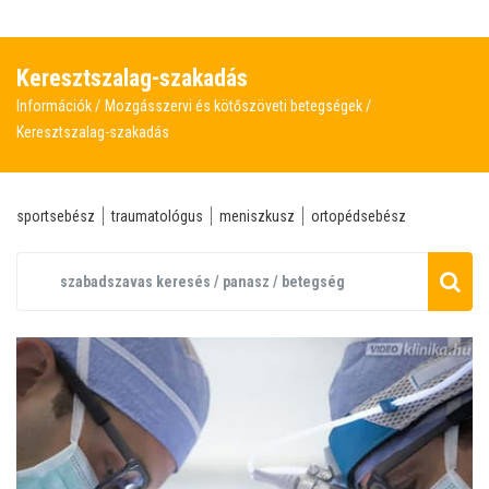
Keresztszalag-szakadás
Információk
Mozgásszervi és kötőszöveti betegségek
Keresztszalag-szakadás
sportsebész
traumatológus
meniszkusz
ortopédsebész