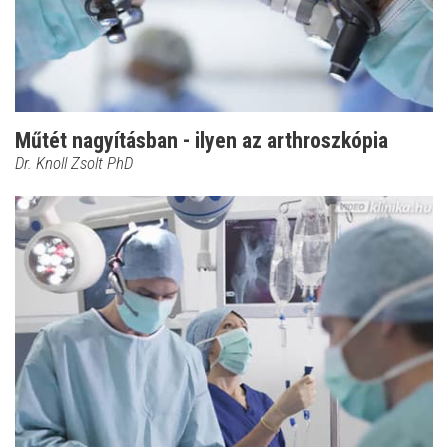
Műtét nagyításban - ilyen az arthroszkópia
Dr. Knoll Zsolt PhD