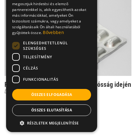
megosztjuk hirdetési és elemző
partnereinkkel is, akik egyesíthetik azokat
más információkkal, amelyeket Ön
biztosított számukra, vagy amelyeket a
szolgáltatásaik Ön általi használatából
Bővebben
gyűjtöttek össze.
ELENGEDHETETLENÜL
SZÜKSÉGES
TELJESÍTMÉNY
CÉLZÁS
FUNKCIONALITÁS
Fogfájás, fogászati kezelés várandósság idején
Dr. Dabasi András
ÖSSZES ELFOGADÁSA
ÖSSZES ELUTASÍTÁSA
RÉSZLETEK MEGJELENÍTÉSE