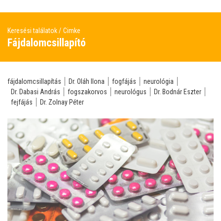
Keresési találatok
Cimke
Fájdalomcsillapító
fájdalomcsillapítás
Dr. Oláh Ilona
fogfájás
neurológia
Dr. Dabasi András
fogszakorvos
neurológus
Dr. Bodnár Eszter
fejfájás
Dr. Zolnay Péter