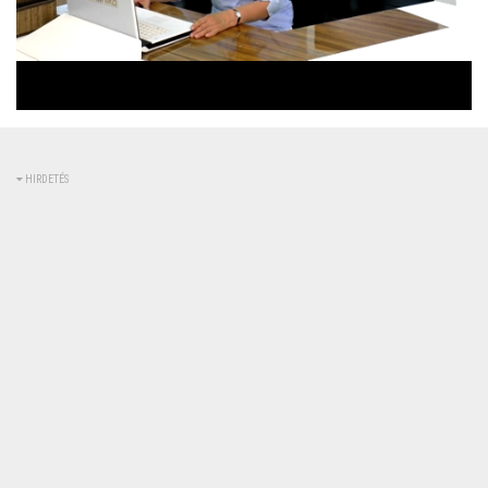
Betöltve
:
Állapot
:
Némítás
0%
0%
kikapcsolva
HIRDETÉS