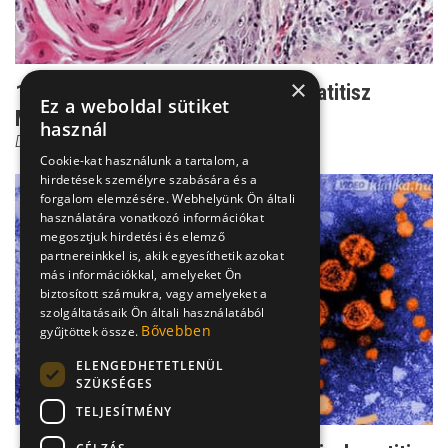
×
100 000 beteg tünet nélkül - a hepatitisz
Ez a weboldal sütiket
Magyarországon
használ
Dr. Makara Mihály
Cookie-kat használunk a tartalom, a
hirdetések személyre szabására és a
forgalom elemzésére. Webhelyünk Ön általi
használatára vonatkozó információkat
megosztjuk hirdetési és elemző
partnereinkkel is, akik egyesíthetik azokat
más információkkal, amelyeket Ön
biztosított számukra, vagy amelyeket a
szolgáltatásaik Ön általi használatából
Bővebben
gyűjtöttek össze.
ELENGEDHETETLENÜL
SZÜKSÉGES
TELJESÍTMÉNY