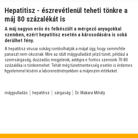
Hepatitisz - észrevétlenül teheti tönkre a
máj 80 százalékát is
A máj nagyon erős és felkészült a mérgező anyagokkal
szemben, ezért hepatitisz esetén a károsodására is soká
derülhet fény.
A hepatitisz vírusai sokáig rombolhatják a májat úgy, hogy semmiféle
panaszt nem okoznak. Mire az idült májgyulladást jelző tünet, például a
szemsárgaság, duzzadás megjelenik, addigra e fontos szervünk 70-80
százaléka is tönkremehet. Tehát még tünetmentesség esetén is érdemes
figyelemmel kísérni a laboreredményekben a májenzim-értékeket.
májgyulladás
hepatitisz
sárgaság
Dr. Makara Mihály