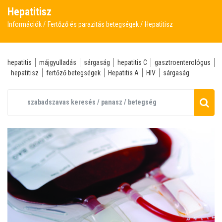
Hepatitisz
Információk
Fertőző és parazitás betegségek
Hepatitisz
hepatitis
májgyulladás
sárgaság
hepatitis C
gasztroenterológus
hepatitisz
fertőző betegségek
Hepatitis A
HIV
sárgaság