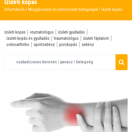
Ízületi kopás
Információk
Mozgásszervi és kötőszöveti betegségek
Ízületi kopás
ízületi kopás
reumatológus
ízületi gyulladás
ízületi kopás és gyulladás
traumatológus
ízületi fájdalom
osteoarthritis
sportsebész
porckopás
sebész