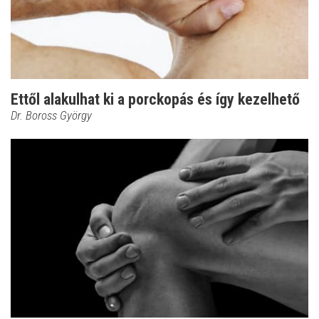
Ettől alakulhat ki a porckopás és így kezelhető
Dr. Boross György