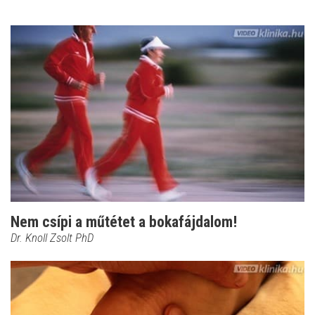
Nem csípi a műtétet a bokafájdalom!
Dr. Knoll Zsolt PhD