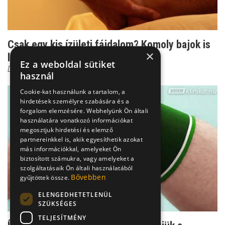
Csak egy kis ízületi fájdalom? Komoly bajok is
×
lehetnek belő...
Ez a weboldal sütiket
Dr. Zolnay Péter
használ
Cookie-kat használunk a tartalom, a
hirdetések személyre szabására és a
forgalom elemzésére. Webhelyünk Ön általi
használatára vonatkozó információkat
megosztjuk hirdetési és elemző
partnereinkkel is, akik egyesíthetik azokat
más információkkal, amelyeket Ön
biztosított számukra, vagy amelyeket a
szolgáltatásaik Ön általi használatából
Bővebben
gyűjtöttek össze.
ELENGEDHETETLENÜL
SZÜKSÉGES
TELJESÍTMÉNY