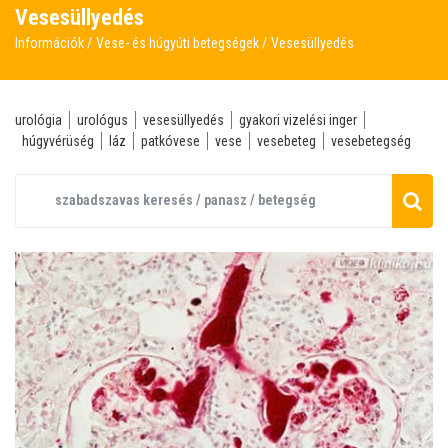
Vesesüllyedés
Információk
Vese- és húgyúti betegségek
Vesesüllyedés
urológia
urológus
vesesüllyedés
gyakori vizelési inger
húgyvérüség
láz
patkóvese
vese
vesebeteg
vesebetegség