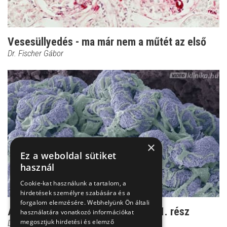
Vesesüllyedés - ma már nem a műtét az első
Dr. Fischer Gábor
×
Ez a weboldal sütiket
használ
Cookie-kat használunk a tartalom, a
hirdetések személyre szabására és a
forgalom elemzésére. Webhelyünk Ön általi
Amitől a vese fáj - Vesefájdalmak 1. rész
használatára vonatkozó információkat
megosztjuk hirdetési és elemző
Dr. Fischer Gábor