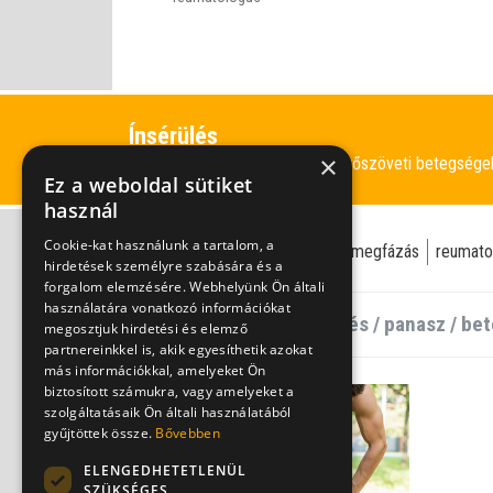
Ínsérülés
×
Mozgásszervi és kötőszöveti betegség
Információk
Ez a weboldal sütiket
használ
Cookie-kat használunk a tartalom, a
ínsérülés
bemelegítés
inak
megfázás
reumato
hirdetések személyre szabására és a
forgalom elemzésére. Webhelyünk Ön általi
használatára vonatkozó információkat
megosztjuk hirdetési és elemző
partnereinkkel is, akik egyesíthetik azokat
más információkkal, amelyeket Ön
biztosított számukra, vagy amelyeket a
szolgáltatásaik Ön általi használatából
gyűjtöttek össze.
Bővebben
ELENGEDHETETLENÜL
SZÜKSÉGES