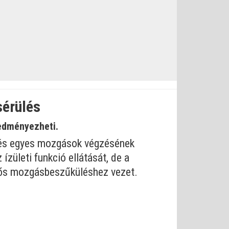
sérülés
edményezheti.
sa és egyes mozgások végzésének
zületi funkció ellátását, de a
ntős mozgásbeszűküléshez vezet.