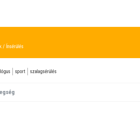
ek
Ínsérülés
lógus
sport
szalagsérülés