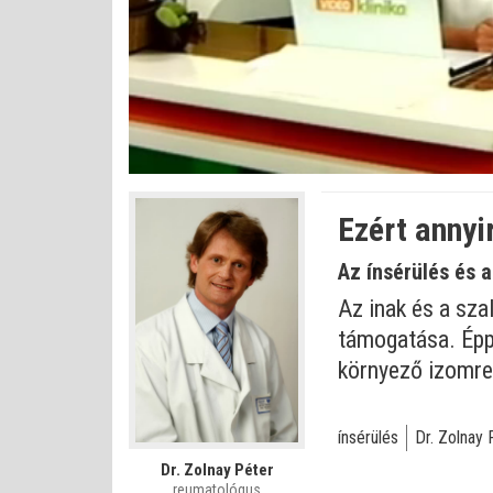
Betöltve
:
Állapot
:
Némítás
0%
0%
kikapcsolva
Ezért annyi
Az ínsérülés és 
Az inak és a sza
támogatása. Éppe
környező izomre
ínsérülés
Dr. Zolnay 
Dr. Zolnay Péter
reumatológus