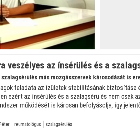
ra veszélyes az ínsérülés és a szalag
a szalagsérülés más mozgásszervek károsodását is er
lagok feladata az ízületek stabilitásának biztosítá
n ezért az ínsérülés és a szalagsérülés nem csak az í
ndszer működését is károsan befolyásolja, így jele
Péter
reumatológus
szalagsérülés