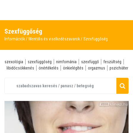
Szexfüggőség
Információk
Mentális és viselkedészavarok
Szexfüggőség
szexológia
szexfüggőség
nimfománia
szexfüggő
feszültség
libidócsökkenés
önértékelés
önkielégítés
orgazmus
pszichiáter