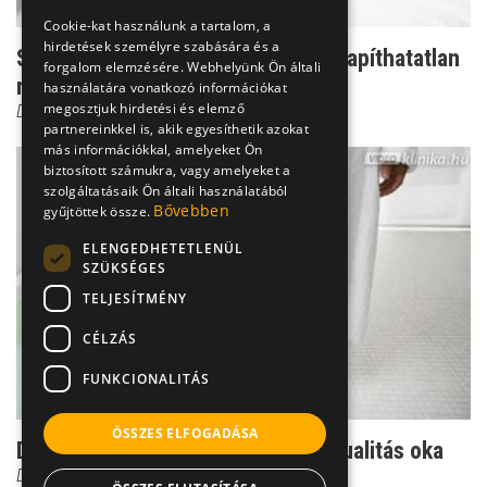
Cookie-kat használunk a tartalom, a
hirdetések személyre szabására és a
Szexfüggőség - Ilyen az igazi, csillapíthatatlan
forgalom elemzésére. Webhelyünk Ön általi
nimfománia
használatára vonatkozó információkat
megosztjuk hirdetési és elemző
Dr. Erős Erika
partnereinkkel is, akik egyesíthetik azokat
más információkkal, amelyeket Ön
biztosított számukra, vagy amelyeket a
szolgáltatásaik Ön általi használatából
Bővebben
gyűjtöttek össze.
ELENGEDHETETLENÜL
SZÜKSÉGES
TELJESÍTMÉNY
CÉLZÁS
FUNKCIONALITÁS
ÖSSZES ELFOGADÁSA
Dr. Csernus: A fékezhetetlen szexualitás oka
Dr. Csernus Imre