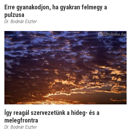
Erre gyanakodjon, ha gyakran felmegy a
pulzusa
Dr. Bodnár Eszter
Így reagál szervezetünk a hideg- és a
melegfrontra
Dr. Bodnár Eszter