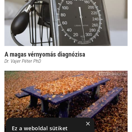
A magas vérnyomás diagnózisa
Dr. Vajer Péter PhD
×
Ez a weboldal sütiket