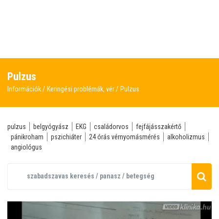
Pulzus
Információk
Keringési problémák, vér
Pulzus
pulzus
belgyógyász
EKG
családorvos
fejfájásszakértő
pánikroham
pszichiáter
24 órás vérnyomásmérés
alkoholizmus
angiológus