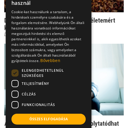
használ
Cookie-kat használunk a tartalom, a
hirdetések személyre szabására és a
Dr. Csernus Imre: úgy éreztem, az életemért
forgalom elemzésére. Webhelyünk Ön általi
küzdök!
használatára vonatkozó információkat
megosztjuk hirdetési és elemző
Dr. Csernus Imre
partnereinkkel is, akik egyesíthetik azokat
más információkkal, amelyeket Ön
biztosított számukra, vagy amelyeket a
szolgáltatásaik Ön általi használatából
Bővebben
gyűjtöttek össze.
ELENGEDHETETLENÜL
SZÜKSÉGES
TELJESÍTMÉNY
CÉLZÁS
FUNKCIONALITÁS
ÖSSZES ELFOGADÁSA
Alkoholizmus: itt kezdődik és így folytatódhat