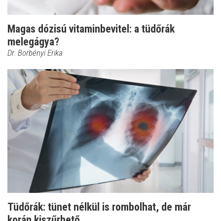
Magas dózisú vitaminbevitel: a tüdőrák
melegágya?
Dr. Borbényi Erika
Tüdőrák: tünet nélkül is rombolhat, de már
korán kiszűrhető