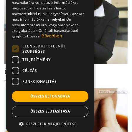
használatára vonatkozó információkat
megosztjuk hirdetési és elemző
partnereinkkel is, akik egyesíthetik azokat
más információkkal, amelyeket Ön
biztosított számukra, vagy amelyeket a
szolgáltatásaik Ön általi használatából
Bővebben
gyűjtöttek össze.
ELENGEDHETETLENÜL
SZÜKSÉGES
TELJESÍTMÉNY
CÉLZÁS
Öröklődő tüdőrák - van alapja?
Dr. Szántó István
FUNKCIONALITÁS
ÖSSZES ELFOGADÁSA
ÖSSZES ELUTASÍTÁSA
RÉSZLETEK MEGJELENÍTÉSE