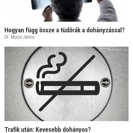
Hogyan függ össze a tüdőrák a dohányzással?
Dr. Mucsi János
Trafik után: Kevesebb dohányos?