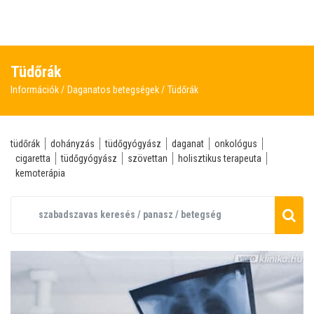
Tüdőrák
Információk
Daganatos betegségek
Tüdőrák
tüdőrák
dohányzás
tüdőgyógyász
daganat
onkológus
cigaretta
tüdőgyógyász
szövettan
holisztikus terapeuta
kemoterápia