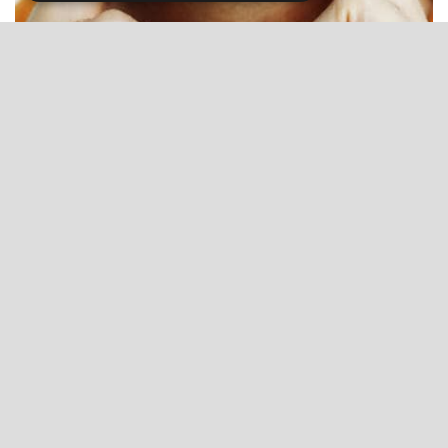
Rekedt hang - meglepően gyilkos ok állhat a
háttérben
Dr. Helfferich Frigyes