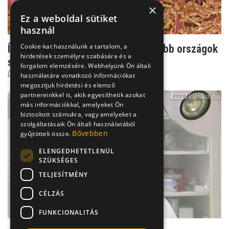
×
Ez a weboldal sütiket
használ
Cookie-kat használunk a tartalom, a
Így fertőz a kolera - a legszegényebb országok
hirdetések személyre szabására és a
sajnos védtel...
forgalom elemzésére. Webhelyünk Ön általi
Dr. Szlávik János
használatára vonatkozó információkat
megosztjuk hirdetési és elemző
partnereinkkel is, akik egyesíthetik azokat
más információkkal, amelyeket Ön
biztosított számukra, vagy amelyeket a
szolgáltatásaik Ön általi használatából
Bővebben
gyűjtöttek össze.
ELENGEDHETETLENÜL
SZÜKSÉGES
TELJESÍTMÉNY
CÉLZÁS
FUNKCIONALITÁS