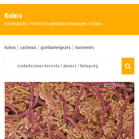
Kolera
Információk
Fertőző és parazitás betegségek
Kolera
kolera
cachexia
gombamérgezés
hasmenés