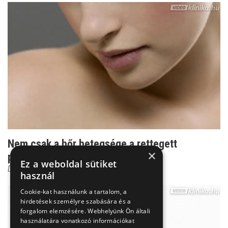
Nem csak a bőr betegsége a rettegett
×
pikkelysömör
Ez a weboldal sütiket
Dr. Wikonkál Norbert
használ
Cookie-kat használunk a tartalom, a
hirdetések személyre szabására és a
forgalom elemzésére. Webhelyünk Ön általi
használatára vonatkozó információkat