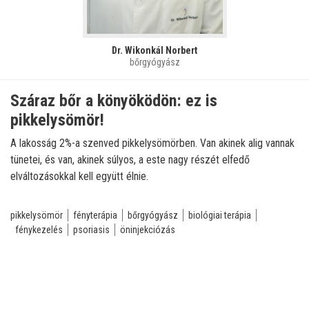
Dr. Wikonkál Norbert
bőrgyógyász
Száraz bőr a könyöködön: ez is
pikkelysömör!
A lakosság 2%-a szenved pikkelysömörben. Van akinek alig vannak
tünetei, és van, akinek súlyos, a este nagy részét elfedő
elváltozásokkal kell együtt élnie.
pikkelysömör
fényterápia
bőrgyógyász
biológiai terápia
fénykezelés
psoriasis
öninjekciózás