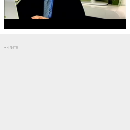
Betöltve
:
Állapot
:
Némítás
0%
0%
kikapcsolva
HIRDETÉS