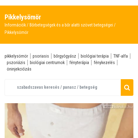
Pikkelysömör
Információk
Bőrbetegségek és a bőr alatti szövet betegségei
Pikkelysömör
pikkelysömör
psoriasis
bőrgyógyász
biológiai terápia
TNF-alfa
pszoriázis
biológiai centrumok
fényterápia
fénykezelés
öninjekciózás