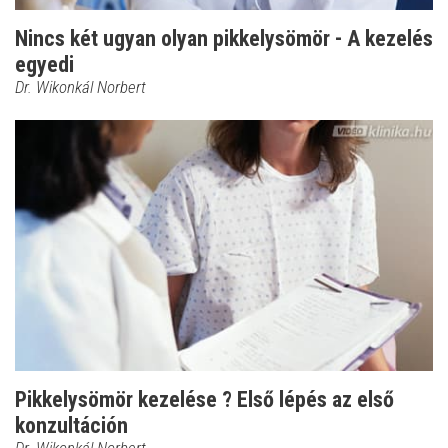
Nincs két ugyan olyan pikkelysömör - A kezelés
egyedi
Dr. Wikonkál Norbert
Pikkelysömör kezelése ? Első lépés az első
konzultáción
Dr. Wikonkál Norbert