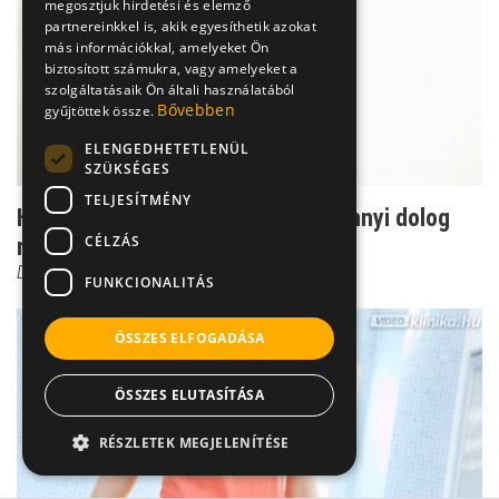
megosztjuk hirdetési és elemző
partnereinkkel is, akik egyesíthetik azokat
más információkkal, amelyeket Ön
biztosított számukra, vagy amelyeket a
szolgáltatásaik Ön általi használatából
Bővebben
gyűjtöttek össze.
ELENGEDHETETLENÜL
SZÜKSÉGES
TELJESÍTMÉNY
Használják nálad is? PASI-index: ennyi dolog
CÉLZÁS
múlik rajta
Dr. Wikonkál Norbert
FUNKCIONALITÁS
ÖSSZES ELFOGADÁSA
ÖSSZES ELUTASÍTÁSA
RÉSZLETEK MEGJELENÍTÉSE