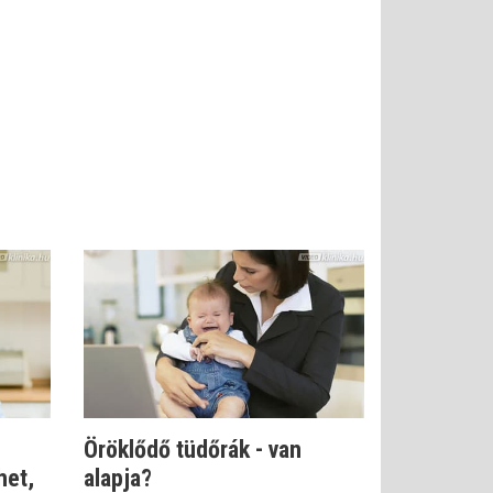
Öröklődő tüdőrák - van
het,
alapja?