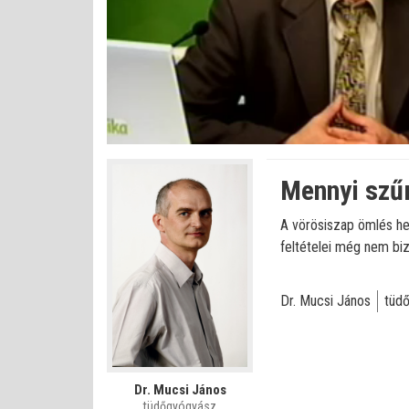
Betöltve
:
Állapot
:
Némítás
0%
0%
kikapcsolva
Mennyi szűr
A vörösiszap ömlés he
feltételei még nem bi
Dr. Mucsi János
tüd
Dr. Mucsi János
tüdőgyógyász