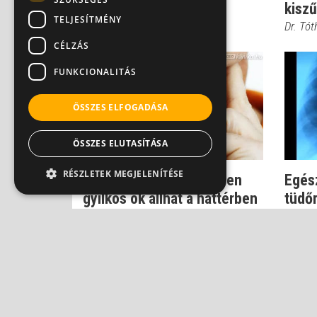
kisz
Dr. Borbényi Erika
TELJESÍTMÉNY
Dr. Tót
CÉLZÁS
FUNKCIONALITÁS
ÖSSZES ELFOGADÁSA
ÖSSZES ELUTASÍTÁSA
RÉSZLETEK MEGJELENÍTÉSE
Rekedt hang - meglepően
Egész
gyilkos ok állhat a háttérben
tüdő
Dr. Helfferich Frigyes
Dr. Bal