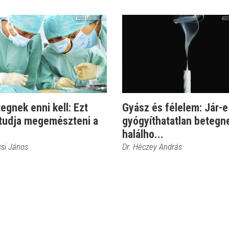
egnek enni kell: Ezt
Gyász és félelem: Jár-e
tudja megemészteni a
gyógyíthatatlan betegn
halálho...
csi János
Dr. Héczey András