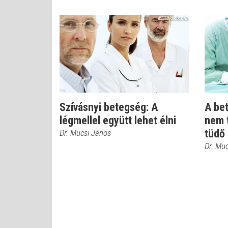
Szívásnyi betegség: A
A bet
légmellel együtt lehet élni
nem 
tüdő
Dr. Mucsi János
Dr. Mu