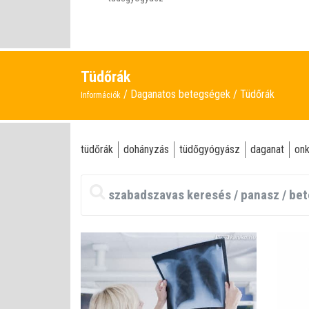
Tüdőrák
Daganatos betegségek
Tüdőrák
Információk
tüdőrák
dohányzás
tüdőgyógyász
daganat
onk