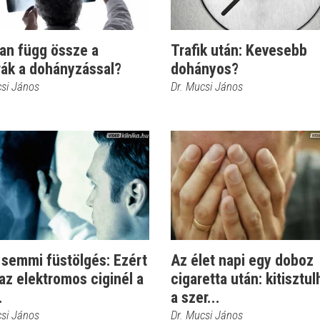
an függ össze a
Trafik után: Kevesebb
rák a dohányzással?
dohányos?
csi János
Dr. Mucsi János
 semmi füstölgés: Ezért
Az élet napi egy doboz
az elektromos ciginél a
cigaretta után: kitisztul
.
a szer...
csi János
Dr. Mucsi János