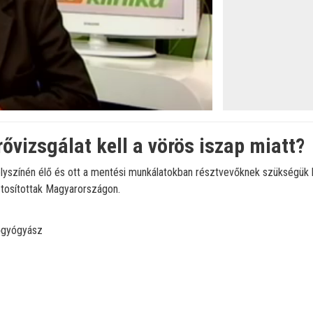
ővizsgálat kell a vörös iszap miatt?
lyszínén élő és ott a mentési munkálatokban résztvevőknek szükségük le
ztosítottak Magyarországon.
őgyógyász