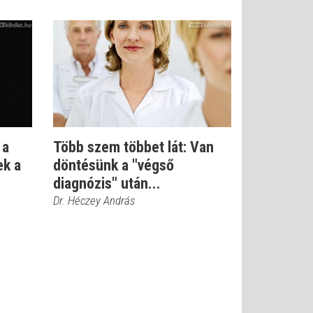
 a
Több szem többet lát: Van
ek a
döntésünk a "végső
diagnózis" után...
Dr. Héczey András