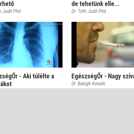
űrhető
de tehetünk elle...
h Judit Phd
Dr. Tóth Judit Phd
ségŐr - Aki túlélte a
EgészségŐr - Nagy szív
rákot
Dr. Balogh Katalin
ogh Katalin