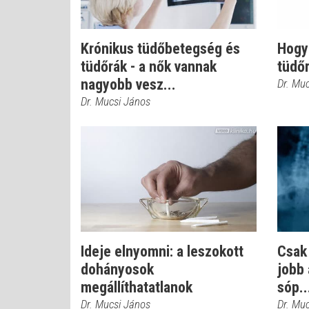
Krónikus tüdőbetegség és
Hogy
tüdőrák - a nők vannak
tüdő
nagyobb vesz...
Dr. Mu
Dr. Mucsi János
Ideje elnyomni: a leszokott
Csak
dohányosok
jobb 
megállíthatatlanok
sóp..
Dr. Mucsi János
Dr. Mu