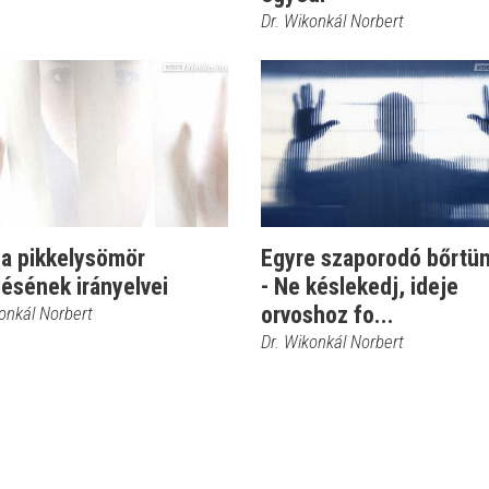
Dr. Wikonkál Norbert
 a pikkelysömör
Egyre szaporodó bőrtü
ésének irányelvei
- Ne késlekedj, ideje
orvoshoz fo...
onkál Norbert
Dr. Wikonkál Norbert