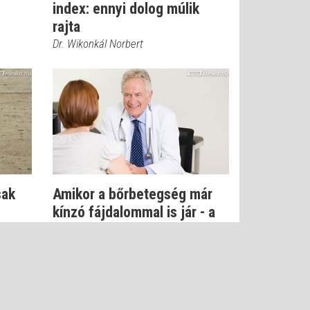
index: ennyi dolog múlik
rajta
Dr. Wikonkál Norbert
sak
Amikor a bőrbetegség már
kínzó fájdalommal is jár - a
pikkel...
Dr. Wikonkál Norbert