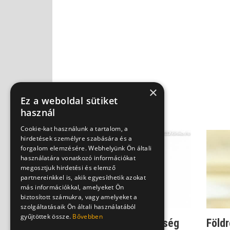
×
Ez a weboldal sütiket
használ
Cookie-kat használunk a tartalom, a
hirdetések személyre szabására és a
forgalom elemzésére. Webhelyünk Ön általi
használatára vonatkozó információkat
megosztjuk hirdetési és elemző
partnereinkkel is, akik egyesíthetik azokat
más információkkal, amelyeket Ön
biztosított számukra, vagy amelyeket a
szolgáltatásaik Ön általi használatából
gyűjtöttek össze.
Bővebben
Gyötrődés - ez a betegség
Földr