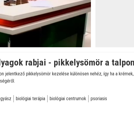
yagok rabjai - pikkelysömör a talpon
kon jelentkező pikkelysömör kezelése különösen nehéz, így ha a krémek
őségéről.
ógyász
biológiai terápia
biológiai centrumok
psoriasis