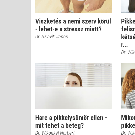
Viszketés a nemi szerv körül
Pikk
- lehet-e a stressz miatt?
felis
kéts
Dr. Szlávik János
r...
Dr. Wik
Harc a pikkelysömör ellen -
Mikor
mit tehet a beteg?
pikk
Dr. Wikonkál Norbert
Dr. Wik