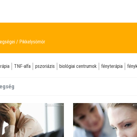
tegségei
Pikkelysömör
erápia
TNF-alfa
pszoriázis
biológiai centrumok
fényterápia
fény