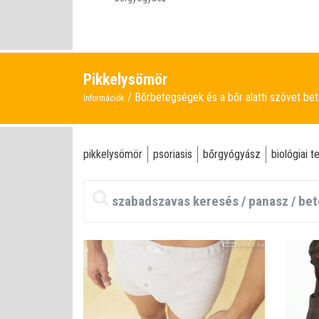
Pikkelysömör
Bőrbetegségek és a bőr alatti szövet be
Információk
pikkelysömör
psoriasis
bőrgyógyász
biológiai t