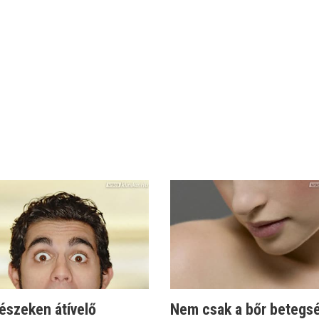
észeken átívelő
Nem csak a bőr betegs