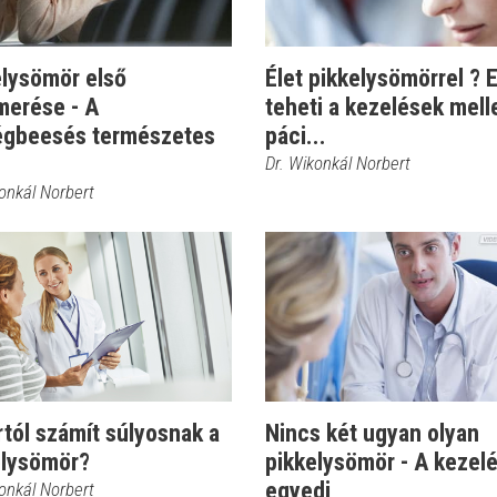
elysömör első
Élet pikkelysömörrel ? 
merése - A
teheti a kezelések melle
égbeesés természetes
páci...
Dr. Wikonkál Norbert
onkál Norbert
tól számít súlyosnak a
Nincs két ugyan olyan
elysömör?
pikkelysömör - A kezel
egyedi
onkál Norbert