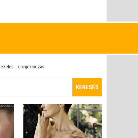
kezelés
öninjekciózás
KERESÉS