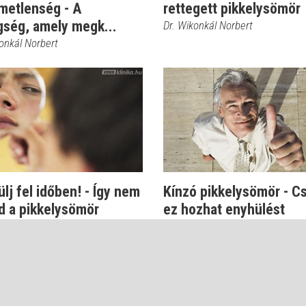
metlenség - A
rettegett pikkelysömör
gség, amely megk...
Dr. Wikonkál Norbert
onkál Norbert
lj fel időben! - Így nem
Kínzó pikkelysömör - C
d a pikkelysömör
ez hozhat enyhülést
onkál Norbert
Dr. Wikonkál Norbert