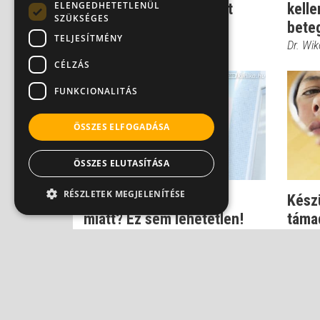
ELENGEDHETETLENÜL
komolyabb lelki traumát
kelle
SZÜKSÉGES
okoz, mint...
bete
TELJESÍTMÉNY
Dr. Wikonkál Norbert
Dr. Wik
CÉLZÁS
FUNKCIONALITÁS
ÖSSZES ELFOGADÁSA
ÖSSZES ELUTASÍTÁSA
RÉSZLETEK MEGJELENÍTÉSE
Pikkelysömör tetoválás
Készü
miatt? Ez sem lehetetlen!
táma
Dr. Wikonkál Norbert
Dr. Wik