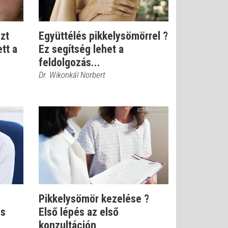
Ezt
Együttélés pikkelysömörrel ?
tt a
Ez segítség lehet a
feldolgozás...
Dr. Wikonkál Norbert
Pikkelysömör kezelése ?
és
Első lépés az első
konzultáción