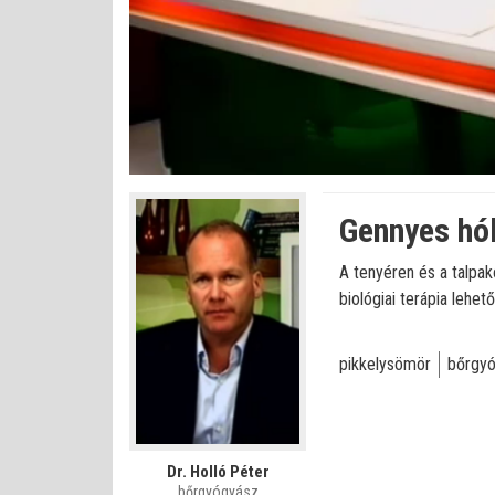
Betöltve
:
Állapot
:
Némítás
0%
0%
kikapcsolva
Gennyes hól
A tenyéren és a talpa
biológiai terápia lehet
pikkelysömör
bőrgy
Dr. Holló Péter
bőrgyógyász