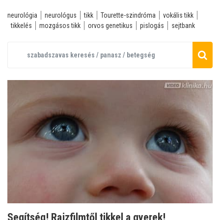
neurológia
neurológus
tikk
Tourette-szindróma
vokális tikk
tikkelés
mozgásos tikk
orvos genetikus
pislogás
sejtbank
Segítség! Rajzfilmtől tikkel a gyerek!