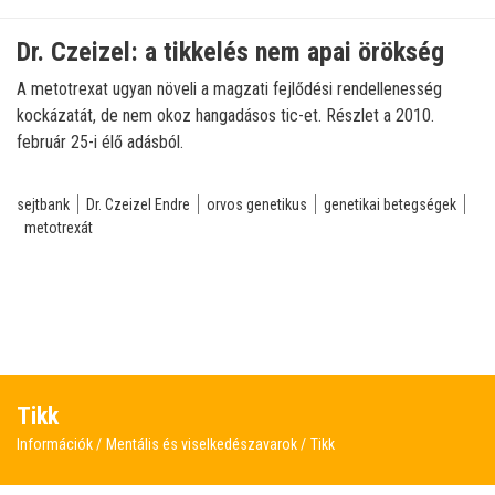
Dr. Czeizel: a tikkelés nem apai örökség
A metotrexat ugyan növeli a magzati fejlődési rendellenesség
kockázatát, de nem okoz hangadásos tic-et. Részlet a 2010.
február 25-i élő adásból.
sejtbank
Dr. Czeizel Endre
orvos genetikus
genetikai betegségek
metotrexát
Tikk
Információk
Mentális és viselkedészavarok
Tikk