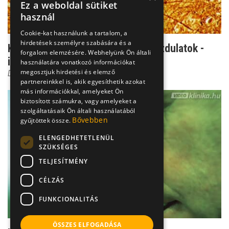
Ez a weboldal sütiket
használ
Cookie-kat használunk a tartalom, a
hirdetések személyre szabására és a
Káromkodás és irányíthatatlan mozdulatok -
forgalom elemzésére. Webhelyünk Ön általi
ilyen a Tourette-...
használatára vonatkozó információkat
megosztjuk hirdetési és elemző
Dr. Kiss Gábor
partnereinkkel is, akik egyesíthetik azokat
más információkkal, amelyeket Ön
biztosított számukra, vagy amelyeket a
szolgáltatásaik Ön általi használatából
Bővebben
gyűjtöttek össze.
ELENGEDHETETLENÜL
SZÜKSÉGES
TELJESÍTMÉNY
CÉLZÁS
FUNKCIONALITÁS
ÖSSZES ELFOGADÁSA