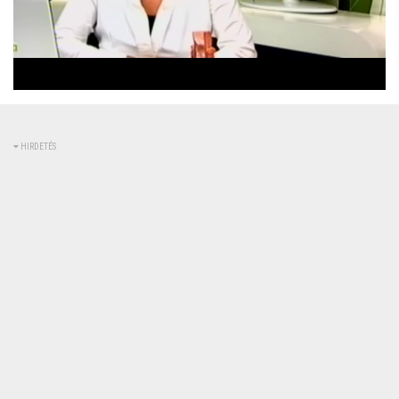
Betöltve
:
Állapot
:
Némítás
0%
0%
kikapcsolva
HIRDETÉS