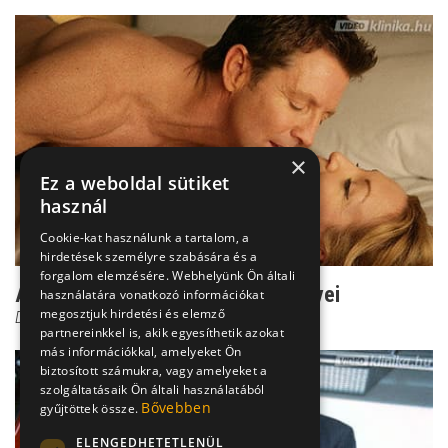
×
Ez a weboldal sütiket
használ
Cookie-kat használunk a tartalom, a
hirdetések személyre szabására és a
forgalom elemzésére. Webhelyünk Ön általi
Az anális szex kínos következményei
használatára vonatkozó információkat
megosztjuk hirdetési és elemző
Dr. Csatár Éva
partnereinkkel is, akik egyesíthetik azokat
más információkkal, amelyeket Ön
biztosított számukra, vagy amelyeket a
szolgáltatásaik Ön általi használatából
Bővebben
gyűjtöttek össze.
ELENGEDHETETLENÜL