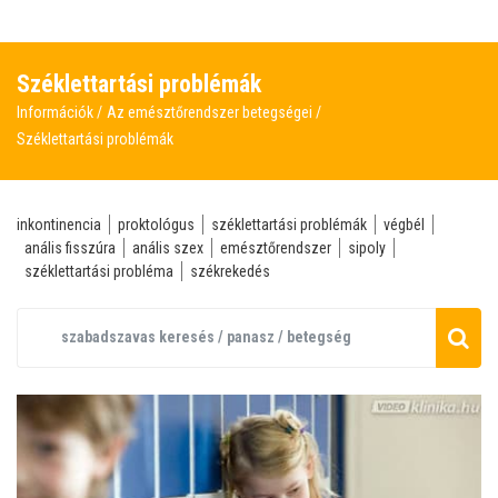
Széklettartási problémák
Információk
Az emésztőrendszer betegségei
Széklettartási problémák
inkontinencia
proktológus
széklettartási problémák
végbél
anális fisszúra
anális szex
emésztőrendszer
sipoly
széklettartási probléma
székrekedés