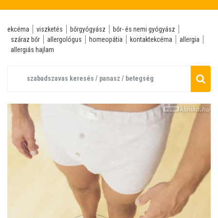
ekcéma
viszketés
bőrgyógyász
bőr- és nemi gyógyász
száraz bőr
allergológus
homeopátia
kontaktekcéma
allergia
allergiás hajlam