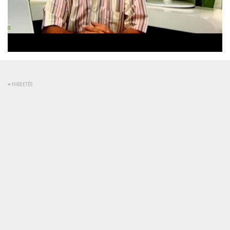
Betöltve
:
Állapot
:
Némítás
0%
0%
kikapcsolva
HIRDETÉS