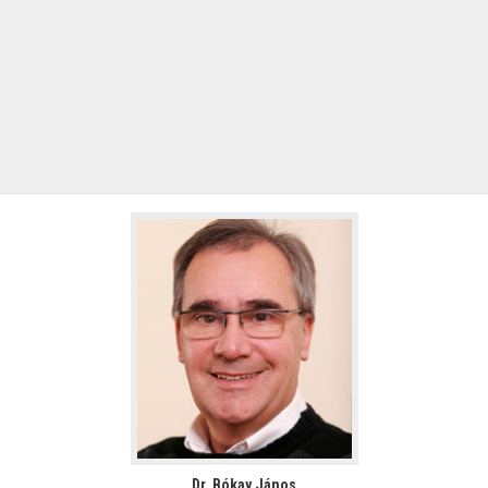
Dr. Bókay János