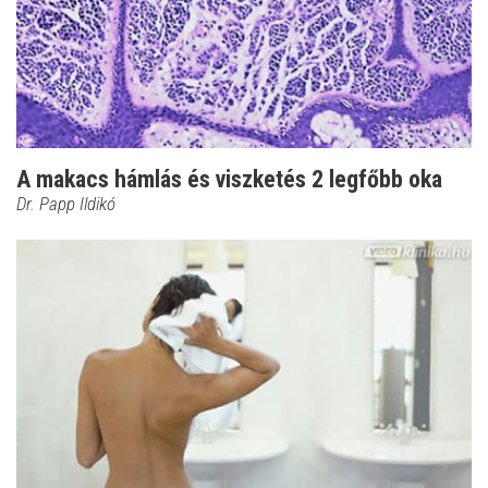
A makacs hámlás és viszketés 2 legfőbb oka
Dr. Papp Ildikó