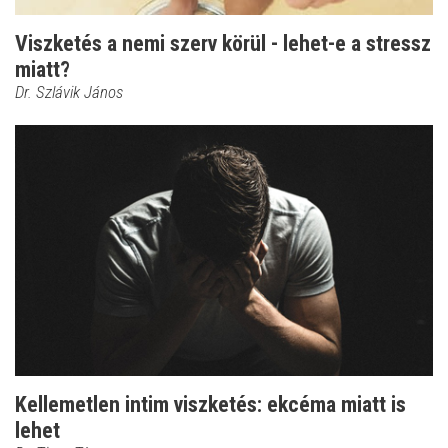
Viszketés a nemi szerv körül - lehet-e a stressz
miatt?
Dr. Szlávik János
Kellemetlen intim viszketés: ekcéma miatt is
lehet