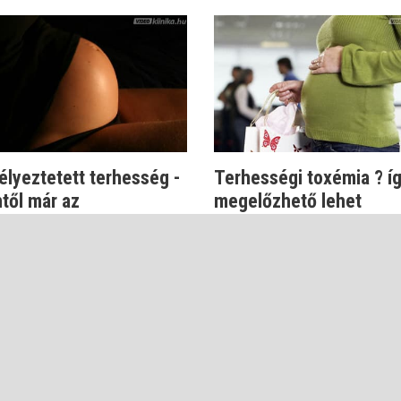
lyeztetett terhesség -
Terhességi toxémia ? í
től már az
megelőzhető lehet
vai Gabriella
Dr. Gyovai Gabriella