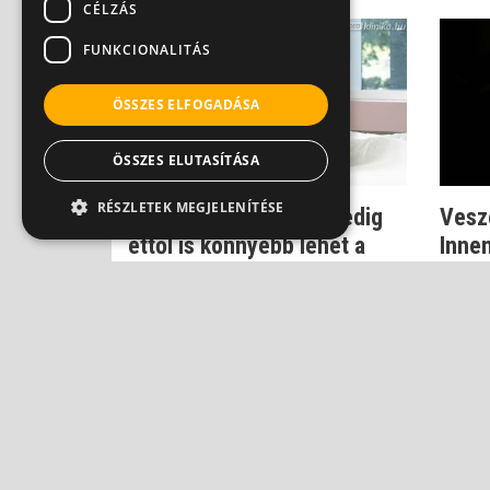
CÉLZÁS
FUNKCIONALITÁS
ÖSSZES ELFOGADÁSA
ÖSSZES ELUTASÍTÁSA
RÉSZLETEK MEGJELENÍTÉSE
Sosem gondolnál rá, pedig
Veszé
ettől is könnyebb lehet a
Innen
teherbee...
Dr. Gyo
Dr. Gyovai Gabriella