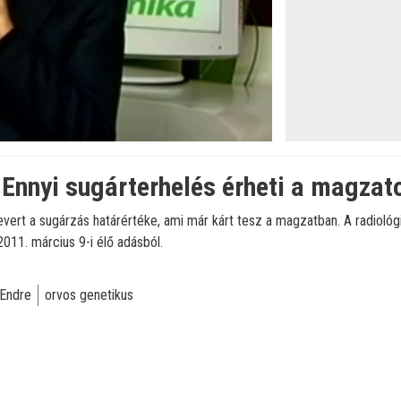
öltve
:
: Ennyi sugárterhelés érheti a magzat
ievert a sugárzás határértéke, ami már kárt tesz a magzatban. A radiol
 2011. március 9-i élő adásból.
 Endre
orvos genetikus