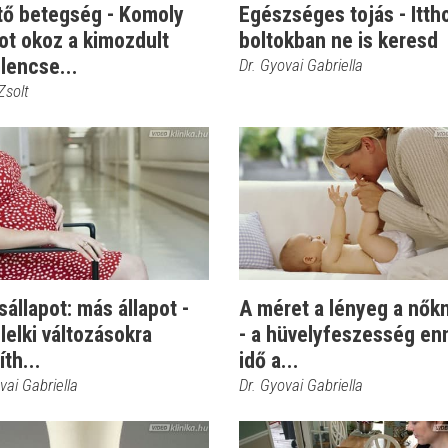
tő betegség - Komoly
Egészséges tojás - Itth
ot okoz a kimozdult
boltokban ne is keresd
lencse...
Dr. Gyovai Gabriella
 Zsolt
állapot: más állapot -
A méret a lényeg a nőkn
 lelki változásokra
- a hüvelyfeszesség en
th...
idő a...
vai Gabriella
Dr. Gyovai Gabriella