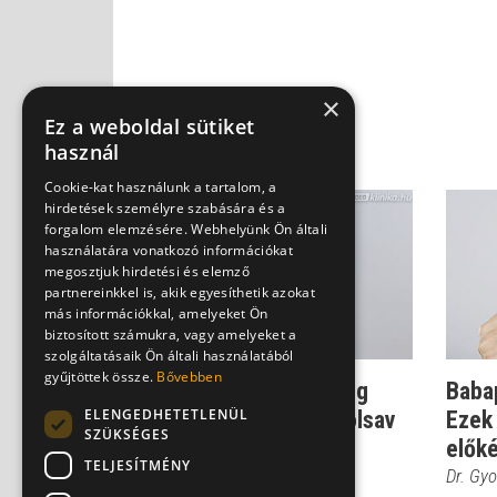
×
Ez a weboldal sütiket
használ
Cookie-kat használunk a tartalom, a
hirdetések személyre szabására és a
forgalom elemzésére. Webhelyünk Ön általi
használatára vonatkozó információkat
megosztjuk hirdetési és elemző
partnereinkkel is, akik egyesíthetik azokat
más információkkal, amelyeket Ön
biztosított számukra, vagy amelyeket a
szolgáltatásaik Ön általi használatából
gyűjtöttek össze.
Bővebben
Vitaminpótlás terhesség
Baba
ELENGEDHETETLENÜL
alatt - Ezért fontos a folsav
Ezek
SZÜKSÉGES
és mag...
elők
TELJESÍTMÉNY
Dr. Gyovai Gabriella
Dr. Gyo