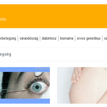
potos
orbetegség
várandósság
diabétesz
kismama
orvos genetikus
s