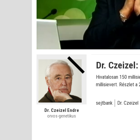
Bet
Állapot
:
Némítás
0%
0%
kikapcsolva
Dr. Czeizel
Hivatalosan 150 millis
millisievert. Részlet a
sejtbank
Dr. Czeizel
Dr. Czeizel Endre
orvos-genetikus