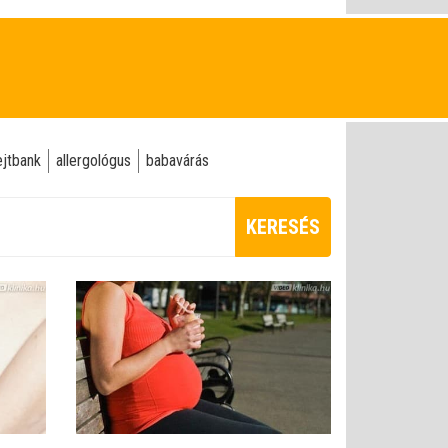
ejtbank
allergológus
babavárás
KERESÉS