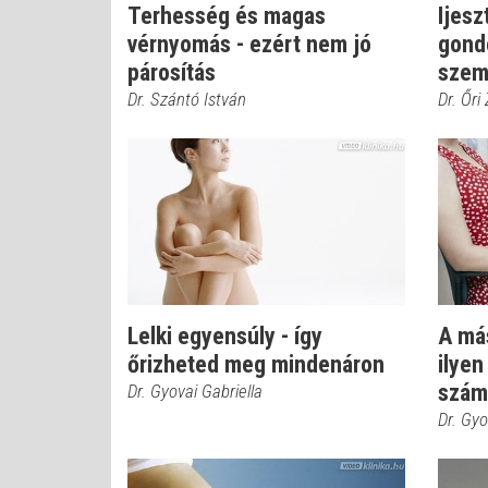
Terhesség és magas
Ijesz
vérnyomás - ezért nem jó
gond
párosítás
szem
Dr. Szántó István
Dr. Őri
Lelki egyensúly - így
A más
őrizheted meg mindenáron
ilyen
számí
Dr. Gyovai Gabriella
Dr. Gyo