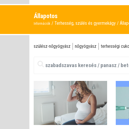
Állapotos
Terhesség, szülés és gyermekágy
Álla
Információk
szülész-nőgyógyász
nőgyógyász
terhességi cuk