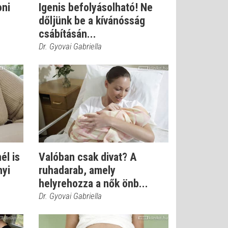
oni
Igenis befolyásolható! Ne
dőljünk be a kívánósság
csábításán...
Dr. Gyovai Gabriella
él is
Valóban csak divat? A
nyi
ruhadarab, amely
helyrehozza a nők önb...
Dr. Gyovai Gabriella