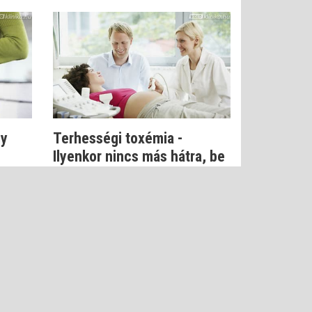
gy
Terhességi toxémia -
Ilyenkor nincs más hátra, be
kell fejez...
Dr. Gyovai Gabriella