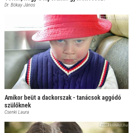
Dr. Bókay János
Amikor beüt a dackorszak - tanácsok aggódó
szülőknek
Csenki Laura