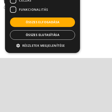
CÉLZÁS
tünetei gyermekkorb...
Csenki Laura
FUNKCIONALITÁS
ÖSSZES ELFOGADÁSA
ÖSSZES ELUTASÍTÁSA
RÉSZLETEK MEGJELENÍTÉSE