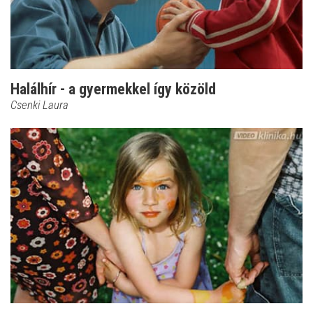
Halálhír - a gyermekkel így közöld
Csenki Laura