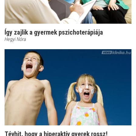
Így zajlik a gyermek pszichoterápiája
Hegyi Nóra
Tévhit, hogy a hiperaktív gyerek rossz!