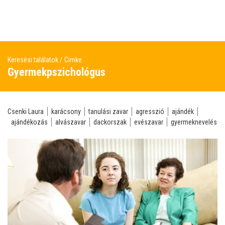
Keresési találatok
Cimke
Gyermekpszichológus
Csenki Laura
karácsony
tanulási zavar
agresszió
ajándék
ajándékozás
alvászavar
dackorszak
evészavar
gyermeknevelés