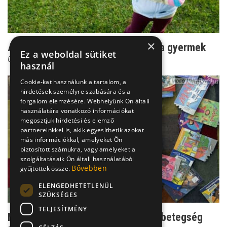
×
Agresszivitás, amit már nem nő ki a gyermek
Ez a weboldal sütiket
Csenki Laura
használ
Cookie-kat használunk a tartalom, a
hirdetések személyre szabására és a
forgalom elemzésére. Webhelyünk Ön általi
használatára vonatkozó információkat
megosztjuk hirdetési és elemző
partnereinkkel is, akik egyesíthetik azokat
más információkkal, amelyeket Ön
biztosított számukra, vagy amelyeket a
szolgáltatásaik Ön általi használatából
Bővebben
gyűjtöttek össze.
ELENGEDHETETLENÜL
SZÜKSÉGES
TELJESÍTMÉNY
Mágikus gondolkodás - a kényszerbetegség