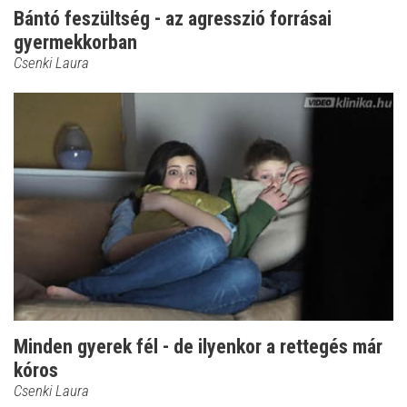
Bántó feszültség - az agresszió forrásai
gyermekkorban
Csenki Laura
Minden gyerek fél - de ilyenkor a rettegés már
kóros
Csenki Laura