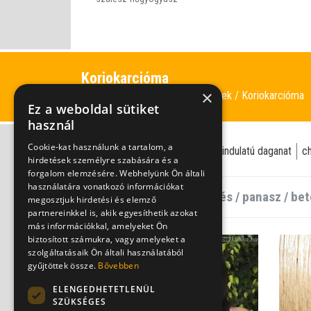
Koriokarcióma
×
Daganatos betegségek
Koriokarcióma
Információk
Ez a weboldal sütiket
használ
Cookie-kat használunk a tartalom, a
nőgyógyász
onkológus
rosszindulatú daganat
c
hirdetések személyre szabására és a
forgalom elemzésére. Webhelyünk Ön általi
használatára vonatkozó információkat
megosztjuk hirdetési és elemző
partnereinkkel is, akik egyesíthetik azokat
más információkkal, amelyeket Ön
biztosított számukra, vagy amelyeket a
szolgáltatásaik Ön általi használatából
gyűjtöttek össze.
Bővebben
ELENGEDHETETLENÜL
SZÜKSÉGES