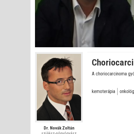
Betöltve
:
Állapot
:
Némítás
0%
0%
kikapcsolva
Choriocarc
A choriocarcinoma gyó
kemoterápia
onkoló
Dr. Novák Zoltán
szülész-nőgyógyász