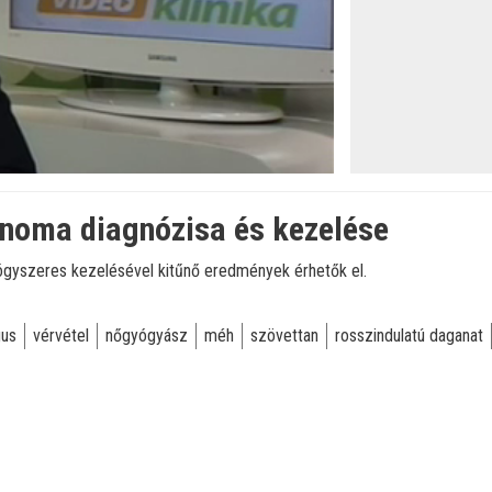
inoma diagnózisa és kezelése
gyszeres kezelésével kitűnő eredmények érhetők el.
gus
vérvétel
nőgyógyász
méh
szövettan
rosszindulatú daganat