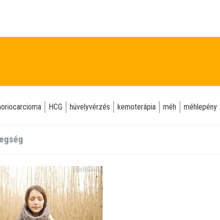
horiocarcioma
HCG
hüvelyvérzés
kemoterápia
méh
méhlepény