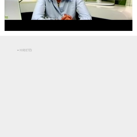
Betöltve
:
Állapot
:
Némítás
0%
0%
kikapcsolva
HIRDETÉS