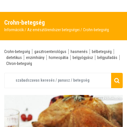
Crohn-betegség
Információk
Az emésztőrendszer betegségei
Crohn-betegség
Crohn-betegség
gasztroenterológus
hasmenés
bélbetegség
dietetikus
enzimhiány
homeopátia
belgyógyász
bélgyulladás
Chron-betegség