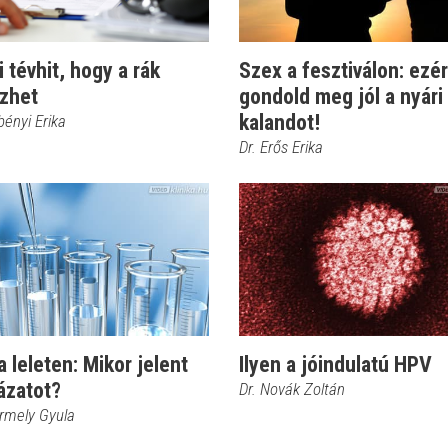
i tévhit, hogy a rák
Szex a fesztiválon: ezér
őzhet
gondold meg jól a nyári
kalandot!
bényi Erika
Dr. Erős Erika
 leleten: Mikor jelent
Ilyen a jóindulatú HPV
ázatot?
Dr. Novák Zoltán
ermely Gyula