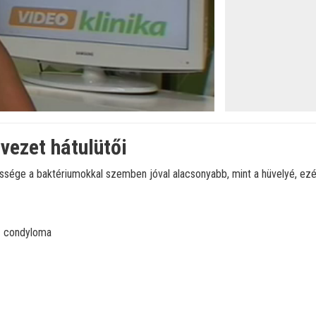
lvezet hátulütői
ssége a baktériumokkal szemben jóval alacsonyabb, mint a hüvelyé, ezért
condyloma