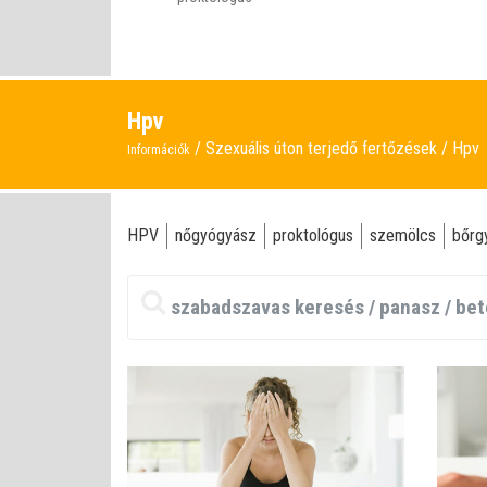
Hpv
Szexuális úton terjedő fertőzések
Hpv
Információk
HPV
nőgyógyász
proktológus
szemölcs
bőrg