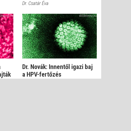
Dr. Csatár Éva
a
Dr. Novák: Innentől igazi baj
jták
a HPV-fertőzés
Dr. Novák Zoltán