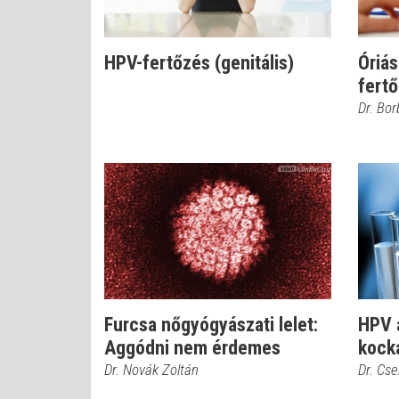
HPV-fertőzés (genitális)
Óriás
fert
Dr. Bor
Furcsa nőgyógyászati lelet:
HPV a
Aggódni nem érdemes
kock
Dr. Novák Zoltán
Dr. Cs