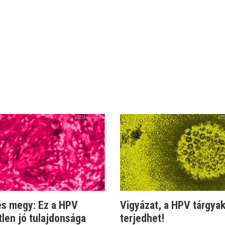
és megy: Ez a HPV
Vigyázat, a HPV tárgyak
len jó tulajdonsága
terjedhet!