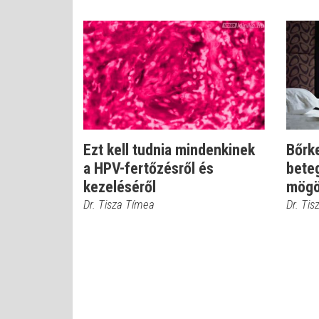
Ezt kell tudnia mindenkinek
Bőrk
a HPV-fertőzésről és
bete
kezeléséről
mögö
Dr. Tisza Tímea
Dr. Ti