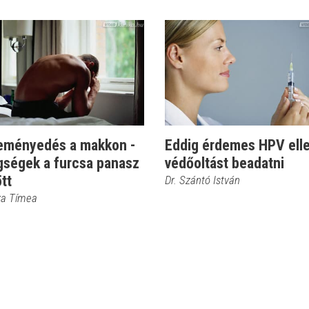
eményedés a makkon -
Eddig érdemes HPV ell
gségek a furcsa panasz
védőoltást beadatni
tt
Dr. Szántó István
sza Tímea