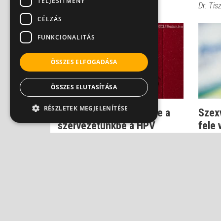
TELJESÍTMÉNY
Dr. Novák Zoltán
Dr. Ti
CÉLZÁS
FUNKCIONALITÁS
ÖSSZES ELFOGADÁSA
ÖSSZES ELUTASÍTÁSA
RÉSZLETEK MEGJELENÍTÉSE
Fertőző szex - így jut be a
Szex
szervezetünkbe a HPV
fele 
hogy 
Dr. Csatár Éva
Dr. Csa