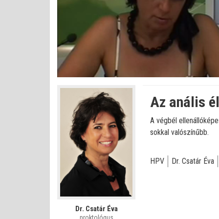
Betöltve
:
Állapot
:
Némítás
0%
0%
kikapcsolva
Az anális é
A végbél ellenállóképe
sokkal valószínűbb.
HPV
Dr. Csatár Éva
Dr. Csatár Éva
proktológus