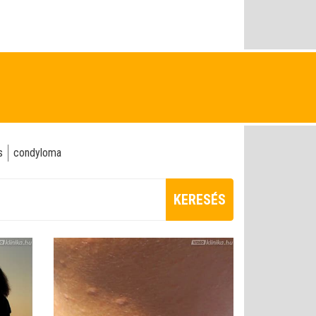
s
condyloma
KERESÉS