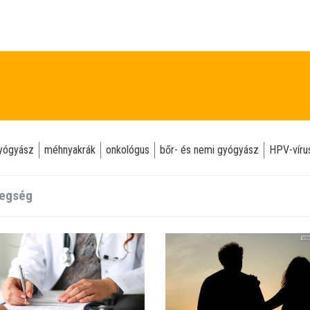
yógyász
méhnyakrák
onkológus
bőr- és nemi gyógyász
HPV-víru