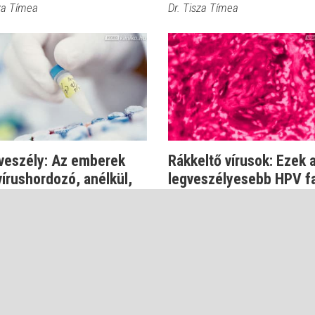
sza Tímea
Dr. Tisza Tímea
veszély: Az emberek
Rákkeltő vírusok: Ezek 
vírushordozó, anélkül,
legveszélyesebb HPV fa
tud...
Dr. Csatár Éva
tár Éva