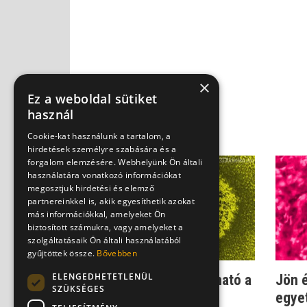
×
Ez a weboldal sütiket
használ
Cookie-kat használunk a tartalom, a
hirdetések személyre szabására és a
forgalom elemzésére. Webhelyünk Ön általi
használatára vonatkozó információkat
megosztjuk hirdetési és elemző
partnereinkkel is, akik egyesíthetik azokat
más információkkal, amelyeket Ön
biztosított számukra, vagy amelyeket a
szolgáltatásaik Ön általi használatából
gyűjtöttek össze.
Bővebben
ELENGEDHETETLENÜL
HPV-gyanú - így igazolható a
Jön 
SZÜKSÉGES
fertőzés
egyet