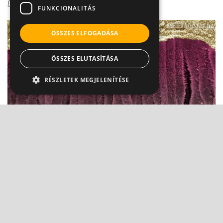
Dr. Makara Mihály
FUNKCIONALITÁS
ÖSSZES ELFOGADÁSA
ÖSSZES ELUTASÍTÁSA
RÉSZLETEK MEGJELENÍTÉSE
Hepatitisből májrák? Sajnos lehetséges
Dr. Makara Mihály