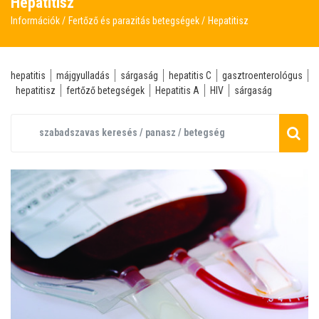
Hepatitisz
Információk
Fertőző és parazitás betegségek
Hepatitisz
hepatitis
májgyulladás
sárgaság
hepatitis C
gasztroenterológus
hepatitisz
fertőző betegségek
Hepatitis A
HIV
sárgaság