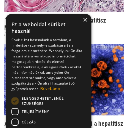
×
100 000 beteg tünet nélkül - a hepatitisz
Ez a weboldal sütiket
Magyarországon
használ
Dr. Makara Mihály
Cookie-kat használunk a tartalom, a
hirdetések személyre szabására és a
forgalom elemzésére. Webhelyünk Ön általi
használatára vonatkozó információkat
megosztjuk hirdetési és elemző
partnereinkkel is, akik egyesíthetik azokat
más információkkal, amelyeket Ön
biztosított számukra, vagy amelyeket a
szolgáltatásaik Ön általi használatából
Bővebben
gyűjtöttek össze.
ELENGEDHETETLENÜL
SZÜKSÉGES
TELJESÍTMÉNY
CÉLZÁS
Árulkodó enzimek: így mutatható ki a hepatitisz