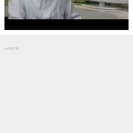
Betöltve
:
Állapot
:
Némítás
0%
0%
kikapcsolva
HIRDETÉS