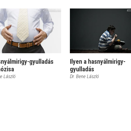
nyálmirigy-gyulladás
Ilyen a hasnyálmirigy-
nózisa
gyulladás
ne László
Dr. Bene László