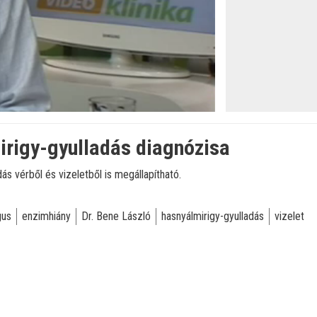
irigy-gyulladás diagnózisa
ás vérből és vizeletből is megállapítható.
gus
enzimhiány
Dr. Bene László
hasnyálmirigy-gyulladás
vizelet