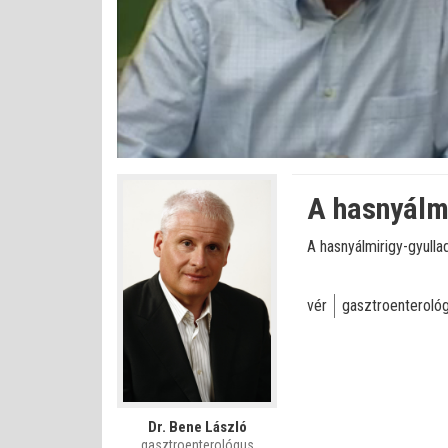
Betöltve
:
Állapot
:
Némítás
0%
0%
kikapcsolva
A hasnyálm
A hasnyálmirigy-gyullad
vér
gasztroenteroló
Dr. Bene László
gasztroenterológus