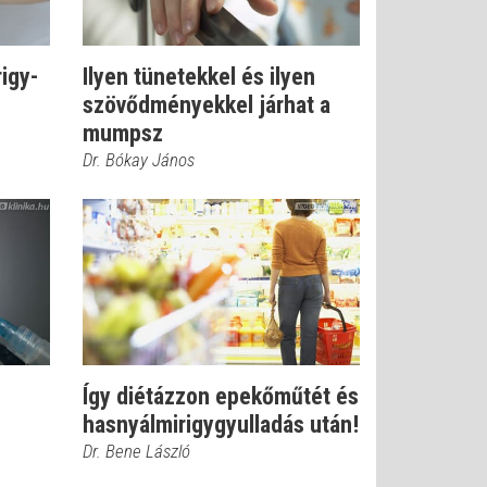
igy-
Ilyen tünetekkel és ilyen
szövődményekkel járhat a
mumpsz
Dr. Bókay János
Így diétázzon epekőműtét és
hasnyálmirigygyulladás után!
Dr. Bene László