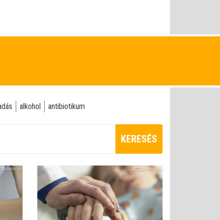
adás
alkohol
antibiotikum
KERESÉS