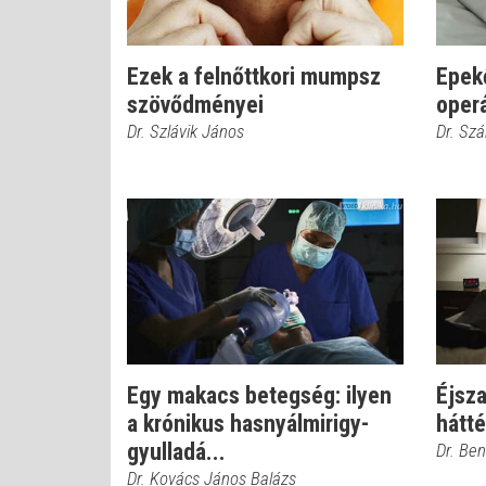
Ezek a felnőttkori mumpsz
Epek
szövődményei
oper
Dr. Szlávik János
Dr. Szá
Egy makacs betegség: ilyen
Éjsza
a krónikus hasnyálmirigy-
hátté
gyulladá...
Dr. Be
Dr. Kovács János Balázs