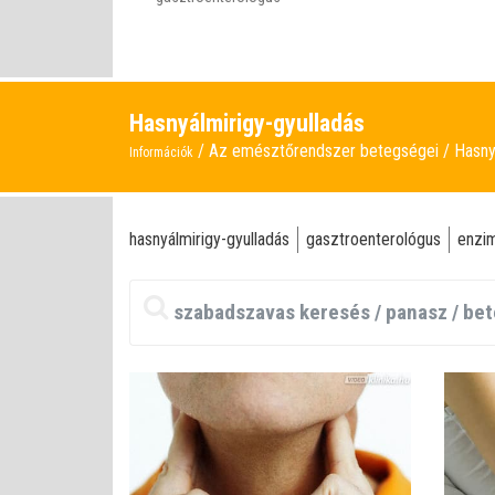
Hasnyálmirigy-gyulladás
Az emésztőrendszer betegségei
Hasny
Információk
hasnyálmirigy-gyulladás
gasztroenterológus
enzi