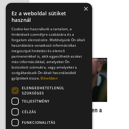
×
Ez a weboldal sütiket
használ
Cookie-kat használunk a tartalom, a
hirdetések személyre szabására és a
forgalom elemzésére. Webhelyünk Ön általi
használatára vonatkozó információkat
megosztjuk hirdetési és elemző
partnereinkkel is, akik egyesíthetik azokat
más információkkal, amelyeket Ön
biztosított számukra, vagy amelyeket a
szolgáltatásaik Ön általi használatából
gyűjtöttek össze.
Bővebben
ELENGEDHETETLENÜL
SZÜKSÉGES
TELJESÍTMÉNY
Hasnyálmirigyrák - Ebben a
CÉLZÁS
betegségben halt meg
FUNKCIONALITÁS
Patrick Sway...