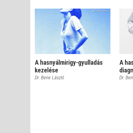
A hasnyálmirigy-gyulladás
A has
kezelése
diag
Dr. Bene László
Dr. Be