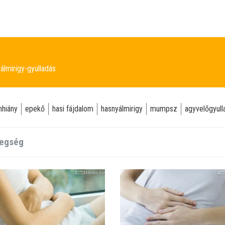
álmirigy-gyulladás
mhiány
epekő
hasi fájdalom
hasnyálmirigy
mumpsz
agyvelőgyull