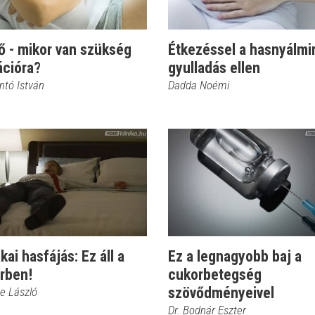
ő - mikor van szükség
Étkezéssel a hasnyálmir
ációra?
gyulladás ellen
ntó István
Dadda Noémi
kai hasfájás: Ez áll a
Ez a legnagyobb baj a
rben!
cukorbetegség
szövődményeivel
ne László
Dr. Bodnár Eszter