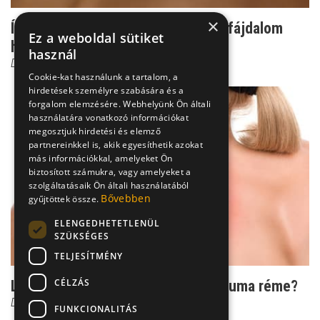
×
Így zajlik a krónikus ízületi és izomfájdalom
Ez a weboldal sütiket
hatékony kezel...
használ
Dr. Zolnay Péter
Cookie-kat használunk a tartalom, a
hirdetések személyre szabására és a
forgalom elemzésére. Webhelyünk Ön általi
használatára vonatkozó információkat
megosztjuk hirdetési és elemző
partnereinkkel is, akik egyesíthetik azokat
más információkkal, amelyeket Ön
biztosított számukra, vagy amelyeket a
szolgáltatásaik Ön általi használatából
Bővebben
gyűjtöttek össze.
ELENGEDHETETLENÜL
SZÜKSÉGES
TELJESÍTMÉNY
CÉLZÁS
Legyünk résen: kiket fenyeget a reuma réme?
Dr. Zolnay Péter
FUNKCIONALITÁS