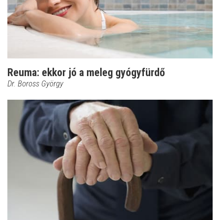
Reuma: ekkor jó a meleg gyógyfürdő
Dr. Boross György