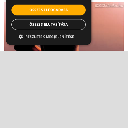
ÖSSZES ELFOGADÁSA
ÖSSZES ELUTASÍTÁSA
RÉSZLETEK MEGJELENÍTÉSE
Reuma, mozgásszervi sérülés: ezért kell minél
előbb kezelni
Dr. Zolnay Péter