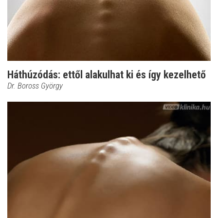
Háthúzódás: ettől alakulhat ki és így kezelhető
Dr. Boross György