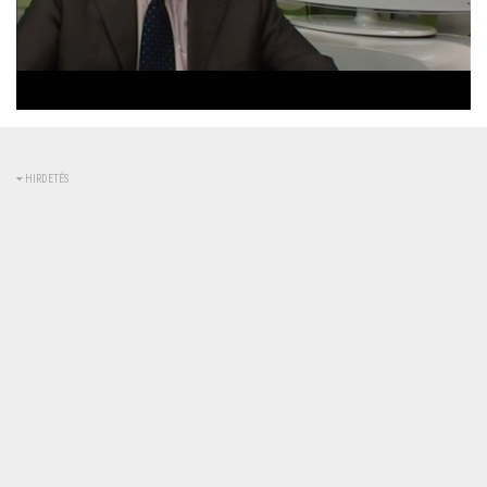
Betöltve
:
Állapot
:
Némítás
0%
0%
kikapcsolva
HIRDETÉS