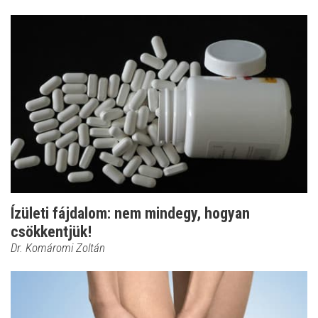
Ízületi fájdalom: nem mindegy, hogyan
csökkentjük!
Dr. Komáromi Zoltán