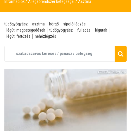
Információk
A légzőrendszer betegségei
Asztma
tüdőgyógyász
asztma
hörgő
sípoló légzés
légúti megbetegedések
tüdőgyógyász
fulladás
légutak
légúti fertőzés
nehézlégzés