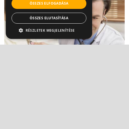
ÖSSZES ELFOGADÁSA
ÖSSZES ELUTASÍTÁSA
RÉSZLETEK MEGJELENÍTÉSE
Árulkodó légzés: ezt jelzik a sípoló hangok
Dr. Mucsi János