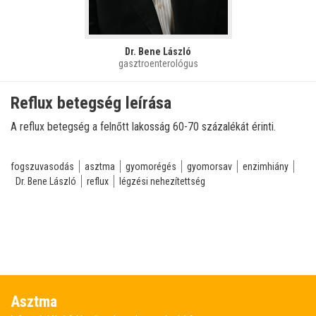
Dr. Bene László
gasztroenterológus
Reflux betegség leírása
A reflux betegség a felnőtt lakosság 60-70 százalékát érinti.
fogszuvasodás
asztma
gyomorégés
gyomorsav
enzimhiány
Dr. Bene László
reflux
légzési nehezítettség
Asztma