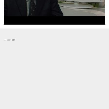
Betöltve
:
Állapot
:
Némítás
0%
0%
kikapcsolva
HIRDETÉS