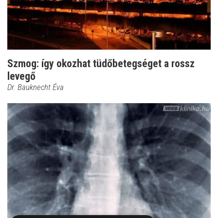
Szmog: így okozhat tüdőbetegséget a rossz
levegő
Dr. Bauknecht Éva