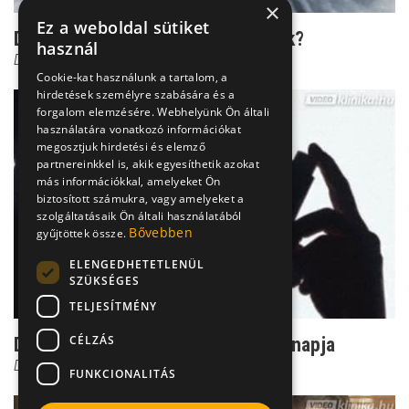
×
Ez a weboldal sütiket
Dr. Mucsi: Szülői örökség a tüdőrák?
használ
Dr. Mucsi János
Cookie-kat használunk a tartalom, a
hirdetések személyre szabására és a
forgalom elemzésére. Webhelyünk Ön általi
használatára vonatkozó információkat
megosztjuk hirdetési és elemző
partnereinkkel is, akik egyesíthetik azokat
más információkkal, amelyeket Ön
biztosított számukra, vagy amelyeket a
szolgáltatásaik Ön általi használatából
Bővebben
gyűjtöttek össze.
ELENGEDHETETLENÜL
SZÜKSÉGES
TELJESÍTMÉNY
CÉLZÁS
Dr. Mucsi: Május 4. az asztma világnapja
Dr. Mucsi János
FUNKCIONALITÁS