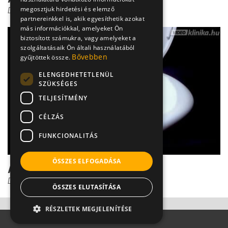
megosztjuk hirdetési és elemző
Dr. Bene László
partnereinkkel is, akik egyesíthetik azokat
más információkkal, amelyeket Ön
biztosított számukra, vagy amelyeket a
szolgáltatásaik Ön általi használatából
Bővebben
gyűjtöttek össze.
ELENGEDHETETLENÜL
SZÜKSÉGES
TELJESÍTMÉNY
CÉLZÁS
FUNKCIONALITÁS
ÖSSZES ELFOGADÁSA
A vékonybéldaganat
Dr. Bene László
ÖSSZES ELUTASÍTÁSA
RÉSZLETEK MEGJELENÍTÉSE