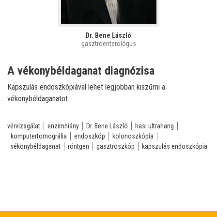
Dr. Bene László
gasztroenterológus
A vékonybéldaganat diagnózisa
Kapszulás endoszkópiával lehet legjobban kiszűrni a
vékonybéldaganatot.
vérvizsgálat
enzimhiány
Dr. Bene László
hasi ultrahang
komputertomográfia
endoszkóp
kolonoszkópia
vékonybéldaganat
röntgen
gasztroszkóp
kapszulás endoszkópia