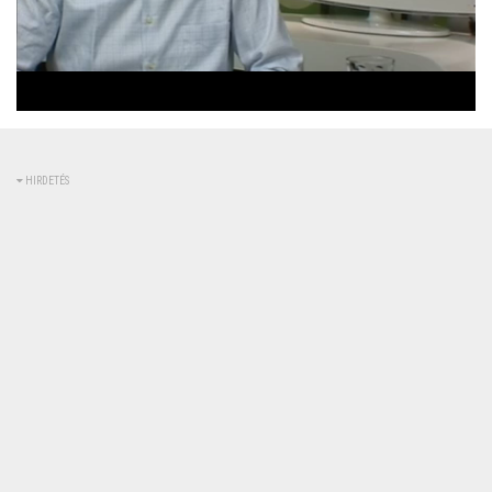
Betöltve
:
Állapot
:
Némítás
0%
0%
kikapcsolva
HIRDETÉS