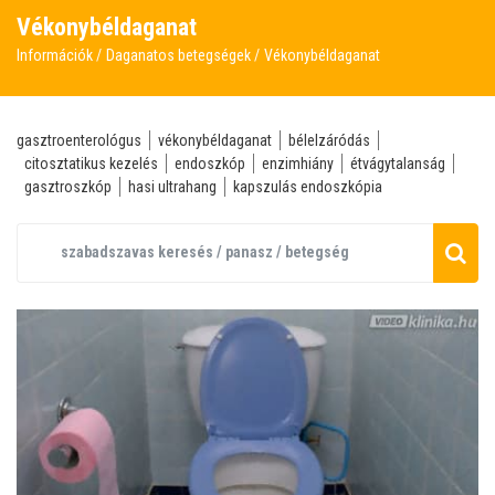
Vékonybéldaganat
Információk
Daganatos betegségek
Vékonybéldaganat
gasztroenterológus
vékonybéldaganat
bélelzáródás
citosztatikus kezelés
endoszkóp
enzimhiány
étvágytalanság
gasztroszkóp
hasi ultrahang
kapszulás endoszkópia